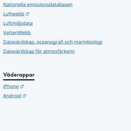
Nationella emissionsdatabasen
Länk till annan webbplats.
Luftwebb
Luftmiljödata
VattenWebb
Datavärdskap, oceanografi och marinbiologi
Datavärdskap för atmosfärkemi
Väderappar
Länk till annan webbplats.
iPhone
Länk till annan webbplats.
Android