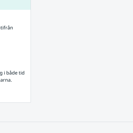
tifrån 
i både tid 
rarna.