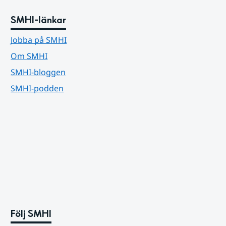
SMHI-länkar
Jobba på SMHI
Om SMHI
SMHI-bloggen
SMHI-podden
Följ SMHI