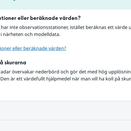
tioner eller beräknade värden?
r har inte observationsstationer, istället beräknas ett värde u
 i närheten och modelldata.
ioner eller beräknade värden?
på skurarna
radar övervakar nederbörd och gör det med hög upplösning 
Den är ett värdefullt hjälpmedel när man vill ha koll på sku