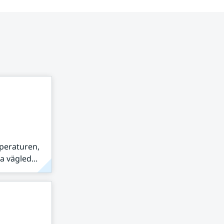
peraturen,
 vägled...