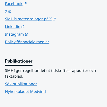
Länk till annan webbplats.
Facebook
Länk till annan webbplats.
X
Länk till annan webbplats.
SMHIs meteorologer på X
Länk till annan webbplats.
Linkedin
Länk till annan webbplats.
Instagram
Policy för sociala medier
Publikationer
SMHI ger regelbundet ut tidskrifter, rapporter och 
faktablad.
Sök publikationer
Nyhetsbladet Medvind