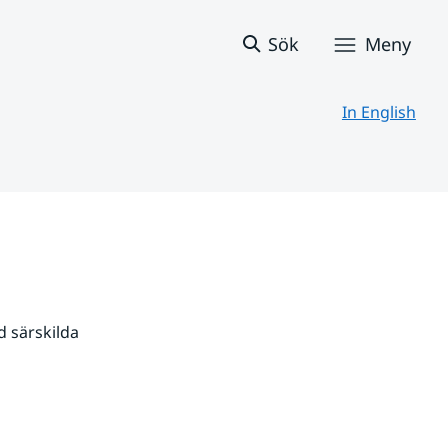
Sök
Meny
In English
 särskilda 