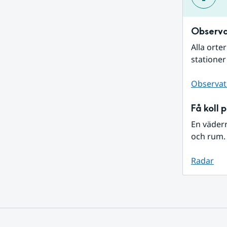
Observa
Alla orte
stationer
Observat
Få koll 
En väder
och rum. 
Radar