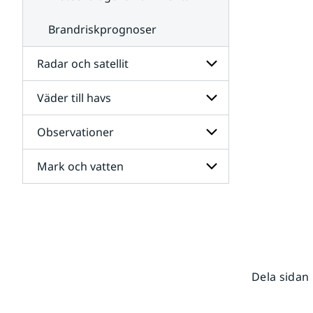
Brandriskprognoser
Radar och satellit
Väder till havs
Undersidor
för
Radar
Observationer
Undersidor
och
för
satellit
Väder
Mark och vatten
Undersidor
till
för
havs
Observationer
Undersidor
för
Mark
och
vatten
Dela sidan