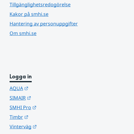
Tillgänglighetsredogörelse
Kakor på smhi.se
Hantering av personuppgifter
Om smhi.se
Logga in
Länk till annan webbplats.
AQUA
Länk till annan webbplats.
SIMAIR
Länk till annan webbplats.
SMHI Pro
Länk till annan webbplats.
Timbr
Länk till annan webbplats.
Vinterväg