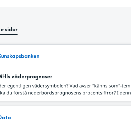
e sidor
Kunskapsbanken
MHIs väderprognoser
der egentligen vädersymbolen? Vad avser ”känns som”-tem
ka du förstå nederbördsprognosens procentsiffror? I denna
Data