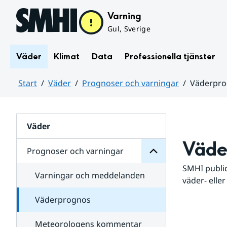
Hoppa till sidans innehåll
Varning
Gul, Sverige
Väder
Klimat
Data
Professionella tjänster
Start
Väder
Prognoser och varningar
Väderpr
varningar
och
Huvudinnehåll
Prognoser
för
Undersidor
Väder
Väde
Prognoser och varningar
SMHI public
Varningar och meddelanden
väder- eller
Väderprognos
Meteorologens kommentar