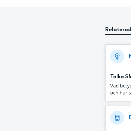
Relaterad
Tolka S
Vad bety
och hur s