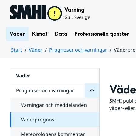
Hoppa till sidans innehåll
Varning
Gul, Sverige
Väder
Klimat
Data
Professionella tjänster
Start
Väder
Prognoser och varningar
Väderpr
varningar
och
Huvudinnehåll
Prognoser
för
Undersidor
Väder
Väde
Prognoser och varningar
SMHI public
Varningar och meddelanden
väder- eller
Väderprognos
Meteorologens kommentar