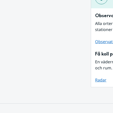
Observa
Alla orte
stationer
Observat
Få koll 
En väder
och rum. 
Radar