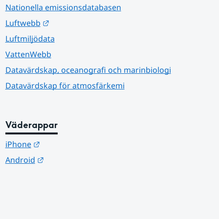
Nationella emissionsdatabasen
Länk till annan webbplats.
Luftwebb
Luftmiljödata
VattenWebb
Datavärdskap, oceanografi och marinbiologi
Datavärdskap för atmosfärkemi
Väderappar
Länk till annan webbplats.
iPhone
Länk till annan webbplats.
Android