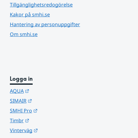
Tillgänglighetsredogörelse
Kakor på smhi.se
Hantering av personuppgifter
Om smhi.se
Logga in
Länk till annan webbplats.
AQUA
Länk till annan webbplats.
SIMAIR
Länk till annan webbplats.
SMHI Pro
Länk till annan webbplats.
Timbr
Länk till annan webbplats.
Vinterväg