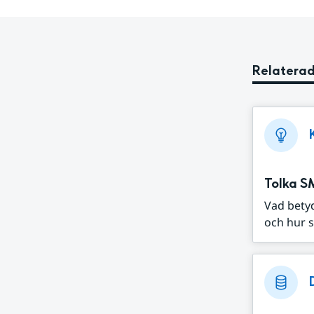
Relaterad
Tolka S
Vad bety
och hur s