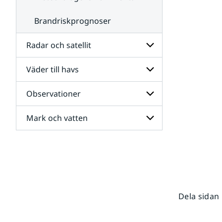
Brandriskprognoser
Radar och satellit
Väder till havs
Undersidor
för
Radar
Observationer
Undersidor
och
för
satellit
Väder
Mark och vatten
Undersidor
till
för
havs
Observationer
Undersidor
för
Mark
och
vatten
Dela sidan