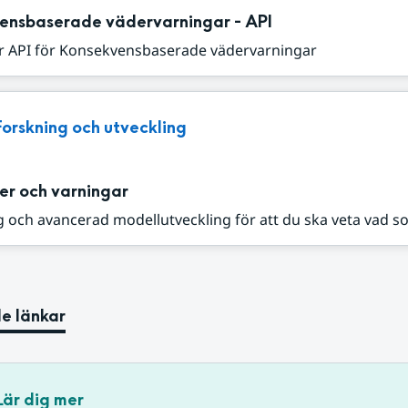
ensbaserade vädervarningar - API
r API för Konsekvensbaserade vädervarningar
Forskning och utveckling
er och varningar
 och avancerad modellutveckling för att du ska veta vad s
e länkar
Lär dig mer