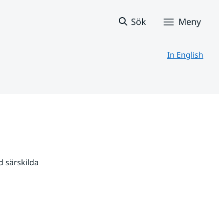
Sök
Meny
In English
 särskilda 