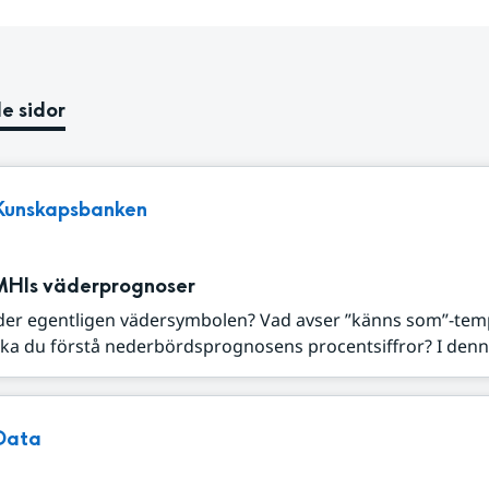
e sidor
Kunskapsbanken
MHIs väderprognoser
der egentligen vädersymbolen? Vad avser ”känns som”-tem
ka du förstå nederbördsprognosens procentsiffror? I denna
Data