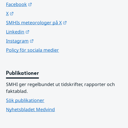
Länk till annan webbplats.
Facebook
Länk till annan webbplats.
X
Länk till annan webbplats.
SMHIs meteorologer på X
Länk till annan webbplats.
Linkedin
Länk till annan webbplats.
Instagram
Policy för sociala medier
Publikationer
SMHI ger regelbundet ut tidskrifter, rapporter och 
faktablad.
Sök publikationer
Nyhetsbladet Medvind