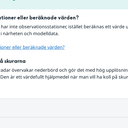
tioner eller beräknade värden?
r har inte observationsstationer, istället beräknas ett värde u
 i närheten och modelldata.
ioner eller beräknade värden?
på skurarna
radar övervakar nederbörd och gör det med hög upplösning 
Den är ett värdefullt hjälpmedel när man vill ha koll på sku