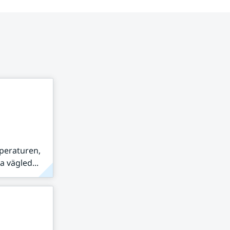
peraturen,
 vägled...