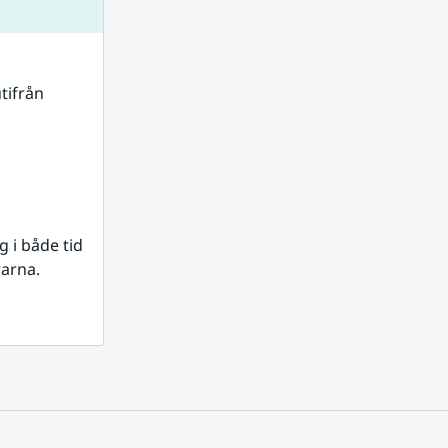
tifrån 
i både tid 
rarna.