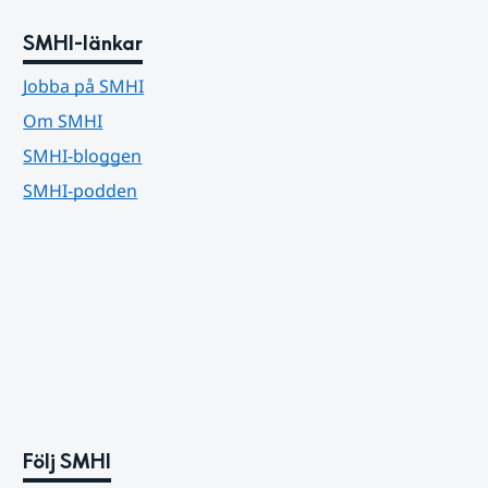
SMHI-länkar
Jobba på SMHI
Om SMHI
SMHI-bloggen
SMHI-podden
Följ SMHI