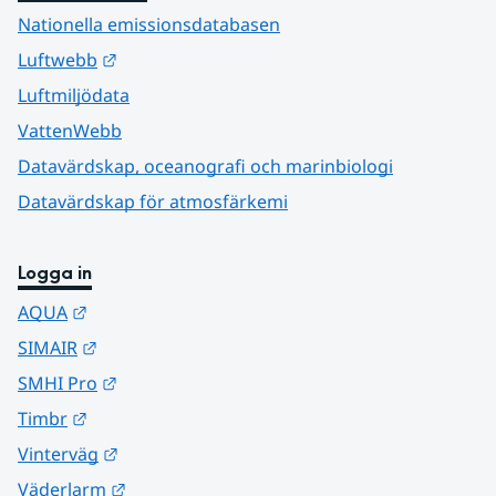
Nationella emissionsdatabasen
Länk till annan webbplats.
Luftwebb
Luftmiljödata
VattenWebb
Datavärdskap, oceanografi och marinbiologi
Datavärdskap för atmosfärkemi
Logga in
Länk till annan webbplats.
AQUA
Länk till annan webbplats.
SIMAIR
Länk till annan webbplats.
SMHI Pro
Länk till annan webbplats.
Timbr
Länk till annan webbplats.
Vinterväg
Länk till annan webbplats.
Väderlarm