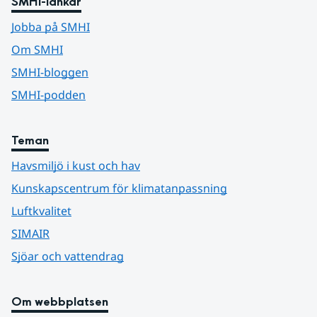
SMHI-länkar
Jobba på SMHI
Om SMHI
SMHI-bloggen
SMHI-podden
Teman
Havsmiljö i kust och hav
Kunskapscentrum för klimatanpassning
Luftkvalitet
SIMAIR
Sjöar och vattendrag
Om webbplatsen