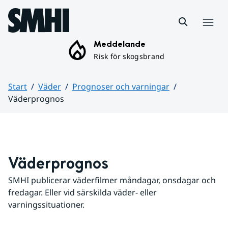
Hoppa till sidans innehåll
Meny
Meddelande
Risk för skogsbrand
Start
Väder
Prognoser och varningar
Väderprognos
Huvudinnehåll
Väderprognos
SMHI publicerar väderfilmer måndagar, onsdagar och 
fredagar. Eller vid särskilda väder- eller 
varningssituationer.