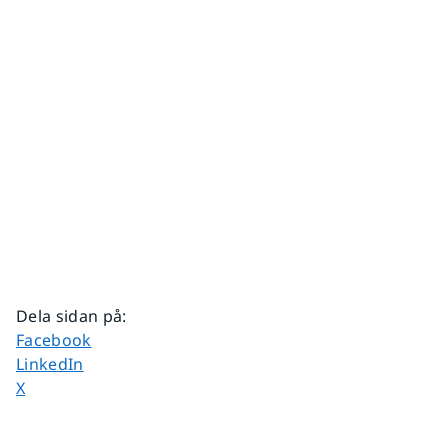
Dela sidan på
:
Dela sidan på
Facebook
Dela sidan på
LinkedIn
Dela sidan på
X