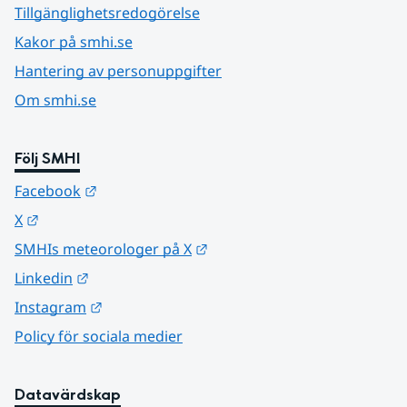
Tillgänglighetsredogörelse
Kakor på smhi.se
Hantering av personuppgifter
Om smhi.se
Följ SMHI
Länk till annan webbplats.
Facebook
Länk till annan webbplats.
X
Länk till annan webbplats.
SMHIs meteorologer på X
Länk till annan webbplats.
Linkedin
Länk till annan webbplats.
Instagram
Policy för sociala medier
Datavärdskap