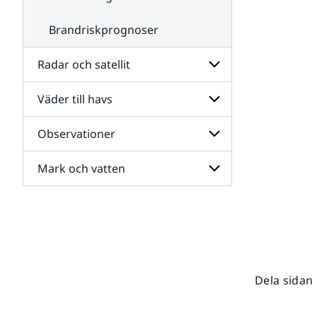
Brandriskprognoser
Radar och satellit
Väder till havs
Undersidor
för
Radar
Observationer
Undersidor
och
för
satellit
Väder
Mark och vatten
Undersidor
till
för
havs
Observationer
Undersidor
för
Mark
och
vatten
Dela sidan