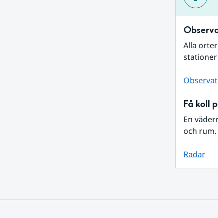
Observa
Alla orte
stationer
Observat
Få koll 
En väder
och rum. 
Radar