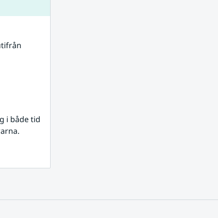
tifrån 
i både tid 
rarna.