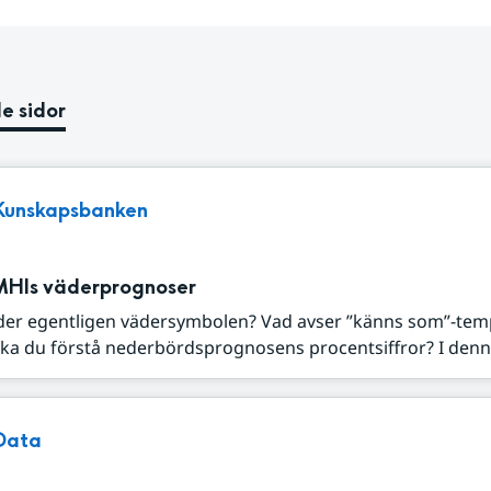
e sidor
Kunskapsbanken
MHIs väderprognoser
der egentligen vädersymbolen? Vad avser ”känns som”-tem
ka du förstå nederbördsprognosens procentsiffror? I denna
Data