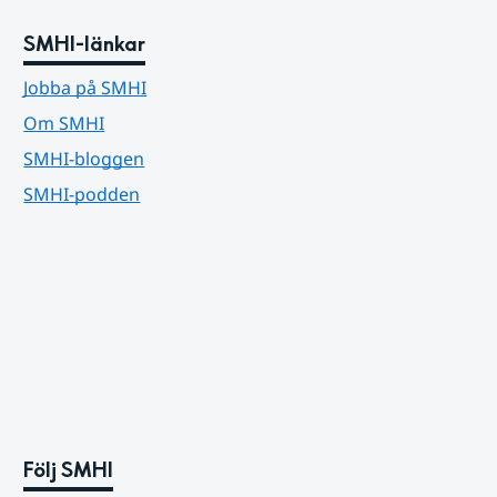
SMHI-länkar
Jobba på SMHI
Om SMHI
SMHI-bloggen
SMHI-podden
Följ SMHI