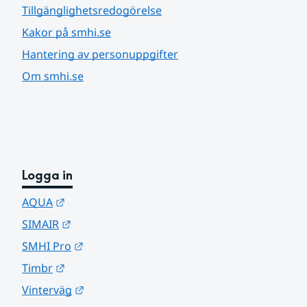
Tillgänglighetsredogörelse
Kakor på smhi.se
Hantering av personuppgifter
Om smhi.se
Logga in
Länk till annan webbplats.
AQUA
Länk till annan webbplats.
SIMAIR
Länk till annan webbplats.
SMHI Pro
Länk till annan webbplats.
Timbr
Länk till annan webbplats.
Vinterväg