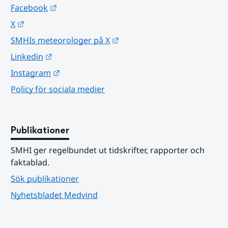
Länk till annan webbplats.
Facebook
Länk till annan webbplats.
X
Länk till annan webbplats.
SMHIs meteorologer på X
Länk till annan webbplats.
Linkedin
Länk till annan webbplats.
Instagram
Policy för sociala medier
Publikationer
SMHI ger regelbundet ut tidskrifter, rapporter och 
faktablad.
Sök publikationer
Nyhetsbladet Medvind