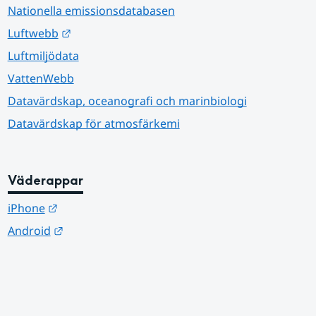
Nationella emissionsdatabasen
Länk till annan webbplats.
Luftwebb
Luftmiljödata
VattenWebb
Datavärdskap, oceanografi och marinbiologi
Datavärdskap för atmosfärkemi
Väderappar
Länk till annan webbplats.
iPhone
Länk till annan webbplats.
Android