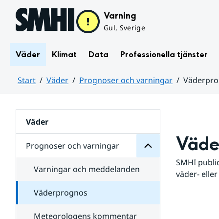
Hoppa till sidans innehåll
Varning
Gul, Sverige
Väder
Klimat
Data
Professionella tjänster
Start
Väder
Prognoser och varningar
Väderpr
varningar
och
Huvudinnehåll
Prognoser
för
Undersidor
Väder
Väde
Prognoser och varningar
SMHI public
Varningar och meddelanden
väder- eller
Väderprognos
Meteorologens kommentar