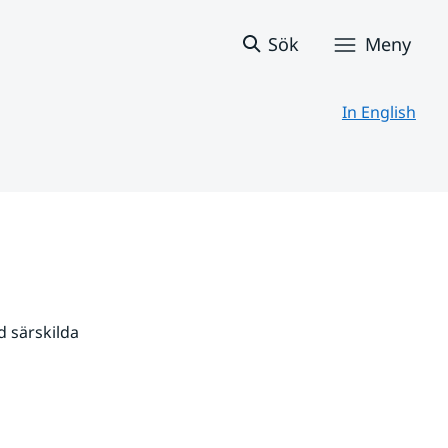
Sök
Meny
In English
 särskilda 