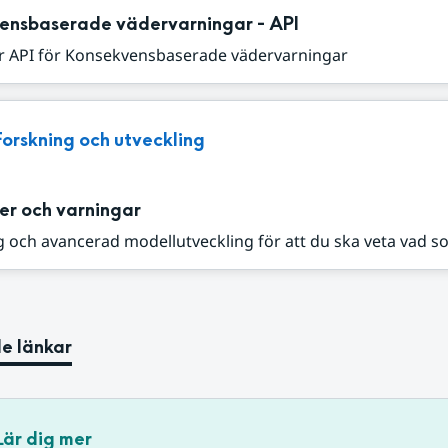
ensbaserade vädervarningar - API
r API för Konsekvensbaserade vädervarningar
Forskning och utveckling
er och varningar
 och avancerad modellutveckling för att du ska veta vad s
e länkar
Lär dig mer