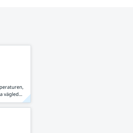
peraturen,
 vägled...