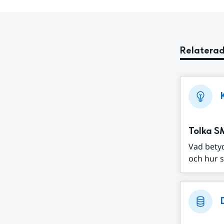
Relaterad
Tolka S
Vad bety
och hur s