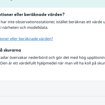
tioner eller beräknade värden?
r har inte observationsstationer, istället beräknas ett värde u
 i närheten och modelldata.
ioner eller beräknade värden?
på skurarna
radar övervakar nederbörd och gör det med hög upplösning 
Den är ett värdefullt hjälpmedel när man vill ha koll på sku