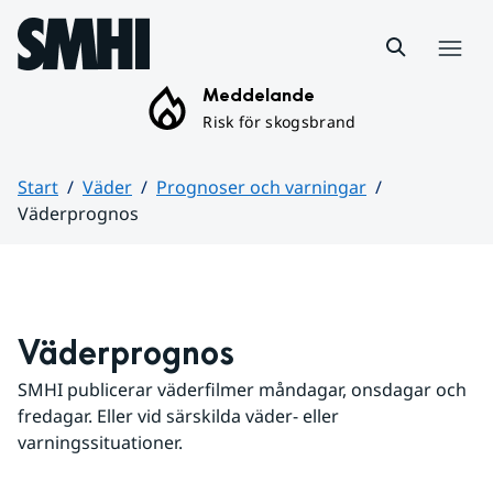
Hoppa till sidans innehåll
Meny
Meddelande
Risk för skogsbrand
Start
Väder
Prognoser och varningar
Väderprognos
Huvudinnehåll
Väderprognos
SMHI publicerar väderfilmer måndagar, onsdagar och 
fredagar. Eller vid särskilda väder- eller 
varningssituationer.