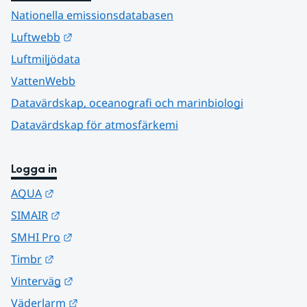
Nationella emissionsdatabasen
Länk till annan webbplats.
Luftwebb
Luftmiljödata
VattenWebb
Datavärdskap, oceanografi och marinbiologi
Datavärdskap för atmosfärkemi
Logga in
Länk till annan webbplats.
AQUA
Länk till annan webbplats.
SIMAIR
Länk till annan webbplats.
SMHI Pro
Länk till annan webbplats.
Timbr
Länk till annan webbplats.
Vinterväg
Länk till annan webbplats.
Väderlarm