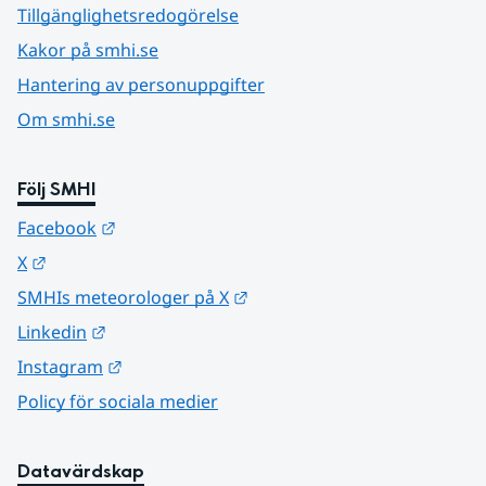
Tillgänglighetsredogörelse
Kakor på smhi.se
Hantering av personuppgifter
Om smhi.se
Följ SMHI
Länk till annan webbplats.
Facebook
Länk till annan webbplats.
X
Länk till annan webbplats.
SMHIs meteorologer på X
Länk till annan webbplats.
Linkedin
Länk till annan webbplats.
Instagram
Policy för sociala medier
Datavärdskap