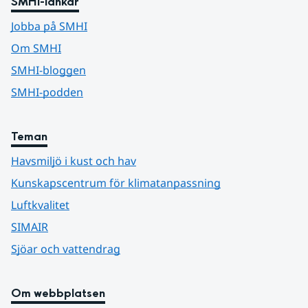
SMHI-länkar
Jobba på SMHI
Om SMHI
SMHI-bloggen
SMHI-podden
Teman
Havsmiljö i kust och hav
Kunskapscentrum för klimatanpassning
Luftkvalitet
SIMAIR
Sjöar och vattendrag
Om webbplatsen