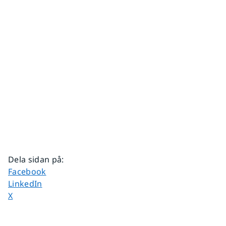
Dela sidan på
:
Dela sidan på
Facebook
Dela sidan på
LinkedIn
Dela sidan på
X