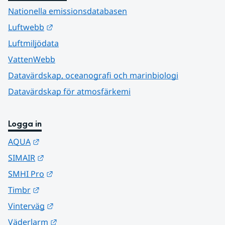
Nationella emissionsdatabasen
Länk till annan webbplats.
Luftwebb
Luftmiljödata
VattenWebb
Datavärdskap, oceanografi och marinbiologi
Datavärdskap för atmosfärkemi
Logga in
Länk till annan webbplats.
AQUA
Länk till annan webbplats.
SIMAIR
Länk till annan webbplats.
SMHI Pro
Länk till annan webbplats.
Timbr
Länk till annan webbplats.
Vinterväg
Länk till annan webbplats.
Väderlarm