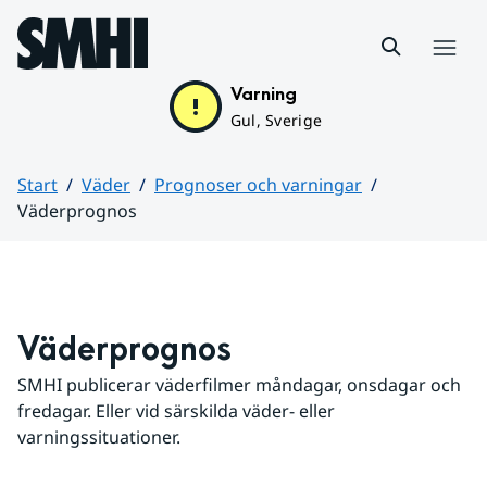
Hoppa till sidans innehåll
Meny
Varning
Gul, Sverige
Start
Väder
Prognoser och varningar
Väderprognos
Huvudinnehåll
Väderprognos
SMHI publicerar väderfilmer måndagar, onsdagar och 
fredagar. Eller vid särskilda väder- eller 
varningssituationer.