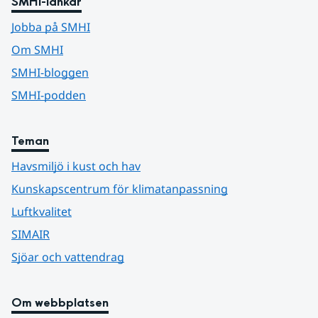
SMHI-länkar
Jobba på SMHI
Om SMHI
SMHI-bloggen
SMHI-podden
Teman
Havsmiljö i kust och hav
Kunskapscentrum för klimatanpassning
Luftkvalitet
SIMAIR
Sjöar och vattendrag
Om webbplatsen