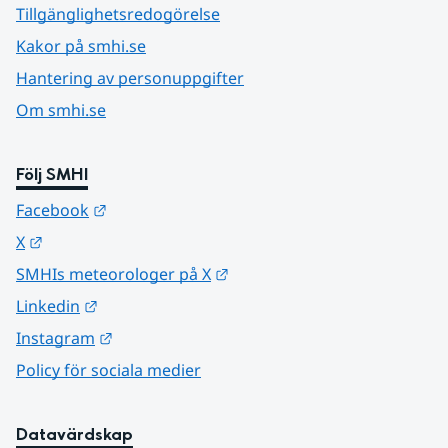
Tillgänglighetsredogörelse
Kakor på smhi.se
Hantering av personuppgifter
Om smhi.se
Följ SMHI
Länk till annan webbplats.
Facebook
Länk till annan webbplats.
X
Länk till annan webbplats.
SMHIs meteorologer på X
Länk till annan webbplats.
Linkedin
Länk till annan webbplats.
Instagram
Policy för sociala medier
Datavärdskap