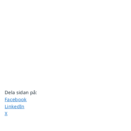
Dela sidan på
:
Dela sidan på
Facebook
Dela sidan på
LinkedIn
Dela sidan på
X