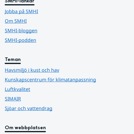
SMHI-länkar
Jobba på SMHI
Om SMHI
SMHI-bloggen
SMHI-podden
Teman
Havsmiljö i kust och hav
Kunskapscentrum för klimatanpassning
Luftkvalitet
SIMAIR
Sjöar och vattendrag
Om webbplatsen