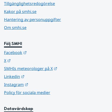
Tillgänglighetsredogörelse
Kakor på smhi.se
Hantering av personuppgifter
Om smhi.se
Följ SMHI
Länk till annan webbplats.
Facebook
Länk till annan webbplats.
X
Länk till annan webbplats.
SMHIs meteorologer på X
Länk till annan webbplats.
Linkedin
Länk till annan webbplats.
Instagram
Policy för sociala medier
Datavärdskap