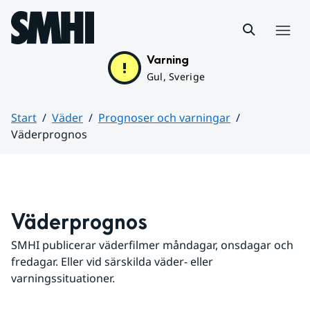
Hoppa till sidans innehåll
Meny
Varning
Gul, Sverige
Start
Väder
Prognoser och varningar
Väderprognos
Huvudinnehåll
Väderprognos
SMHI publicerar väderfilmer måndagar, onsdagar och 
fredagar. Eller vid särskilda väder- eller 
varningssituationer.