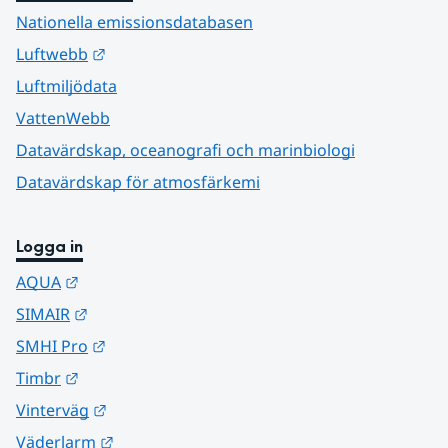
Nationella emissionsdatabasen
Länk till annan webbplats.
Luftwebb
Luftmiljödata
VattenWebb
Datavärdskap, oceanografi och marinbiologi
Datavärdskap för atmosfärkemi
Logga in
Länk till annan webbplats.
AQUA
Länk till annan webbplats.
SIMAIR
Länk till annan webbplats.
SMHI Pro
Länk till annan webbplats.
Timbr
Länk till annan webbplats.
Vinterväg
Länk till annan webbplats.
Väderlarm