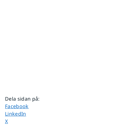
Dela sidan på
:
Dela sidan på
Facebook
Dela sidan på
LinkedIn
Dela sidan på
X