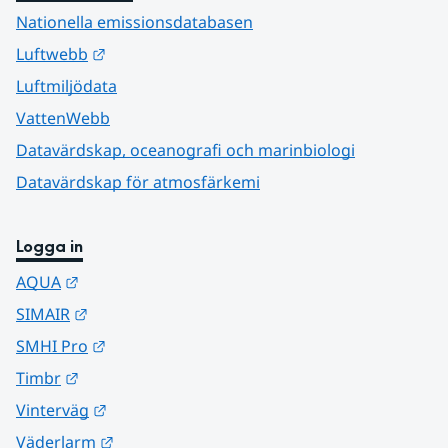
Nationella emissionsdatabasen
Länk till annan webbplats.
Luftwebb
Luftmiljödata
VattenWebb
Datavärdskap, oceanografi och marinbiologi
Datavärdskap för atmosfärkemi
Logga in
Länk till annan webbplats.
AQUA
Länk till annan webbplats.
SIMAIR
Länk till annan webbplats.
SMHI Pro
Länk till annan webbplats.
Timbr
Länk till annan webbplats.
Vinterväg
Länk till annan webbplats.
Väderlarm