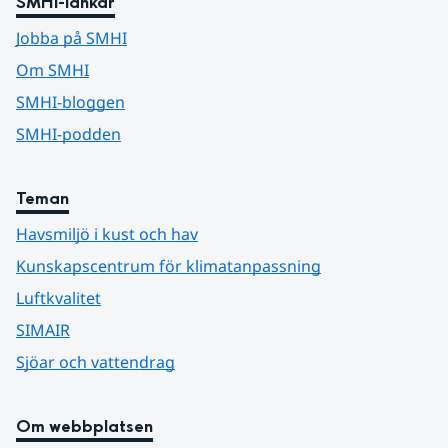
SMHI-länkar
Jobba på SMHI
Om SMHI
SMHI-bloggen
SMHI-podden
Teman
Havsmiljö i kust och hav
Kunskapscentrum för klimatanpassning
Luftkvalitet
SIMAIR
Sjöar och vattendrag
Om webbplatsen