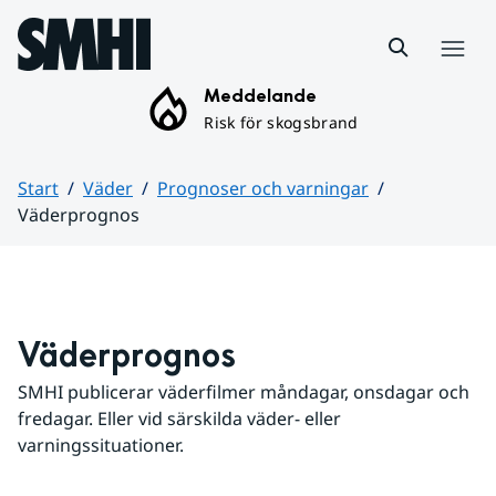
Hoppa till sidans innehåll
Meny
Meddelande
Risk för skogsbrand
Start
Väder
Prognoser och varningar
Väderprognos
Huvudinnehåll
Väderprognos
SMHI publicerar väderfilmer måndagar, onsdagar och 
fredagar. Eller vid särskilda väder- eller 
varningssituationer.