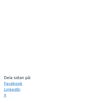
Dela sidan på
:
Dela sidan på
Facebook
Dela sidan på
LinkedIn
Dela sidan på
X