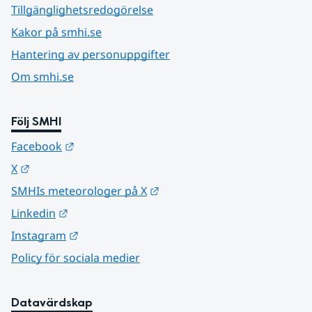
Tillgänglighetsredogörelse
Kakor på smhi.se
Hantering av personuppgifter
Om smhi.se
Följ SMHI
Länk till annan webbplats.
Facebook
Länk till annan webbplats.
X
Länk till annan webbplats.
SMHIs meteorologer på X
Länk till annan webbplats.
Linkedin
Länk till annan webbplats.
Instagram
Policy för sociala medier
Datavärdskap