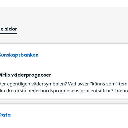
e sidor
Kunskapsbanken
MHIs väderprognoser
der egentligen vädersymbolen? Vad avser ”känns som”-tem
ka du förstå nederbördsprognosens procentsiffror? I denna
Data