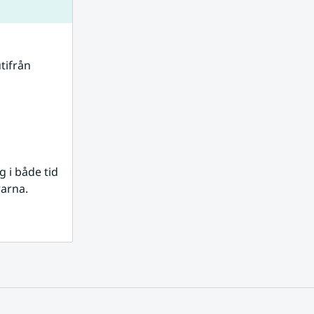
tifrån 
i både tid 
rarna.