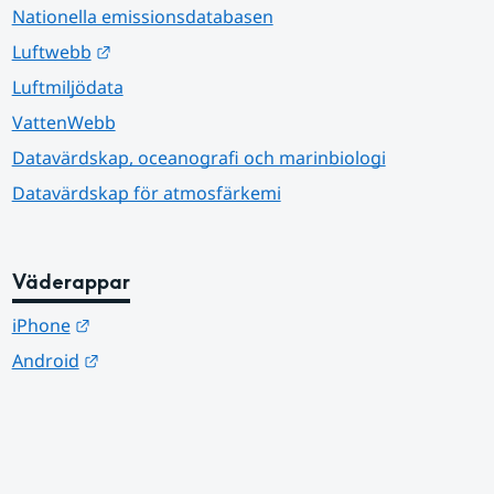
Nationella emissionsdatabasen
Länk till annan webbplats.
Luftwebb
Luftmiljödata
VattenWebb
Datavärdskap, oceanografi och marinbiologi
Datavärdskap för atmosfärkemi
Väderappar
Länk till annan webbplats.
iPhone
Länk till annan webbplats.
Android