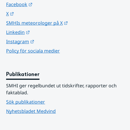
Länk till annan webbplats.
Facebook
Länk till annan webbplats.
X
Länk till annan webbplats.
SMHIs meteorologer på X
Länk till annan webbplats.
Linkedin
Länk till annan webbplats.
Instagram
Policy för sociala medier
Publikationer
SMHI ger regelbundet ut tidskrifter, rapporter och 
faktablad.
Sök publikationer
Nyhetsbladet Medvind