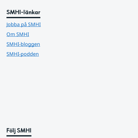
SMHI-länkar
Jobba på SMHI
Om SMHI
SMHI-bloggen
SMHI-podden
Följ SMHI