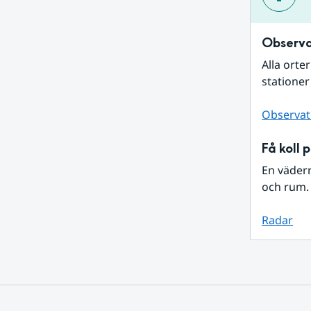
Observa
Alla orte
stationer
Observat
Få koll 
En väder
och rum. 
Radar