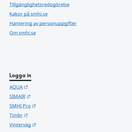
Tillgänglighetsredogörelse
Kakor på smhi.se
Hantering av personuppgifter
Om smhi.se
Logga in
Länk till annan webbplats.
AQUA
Länk till annan webbplats.
SIMAIR
Länk till annan webbplats.
SMHI Pro
Länk till annan webbplats.
Timbr
Länk till annan webbplats.
Vinterväg