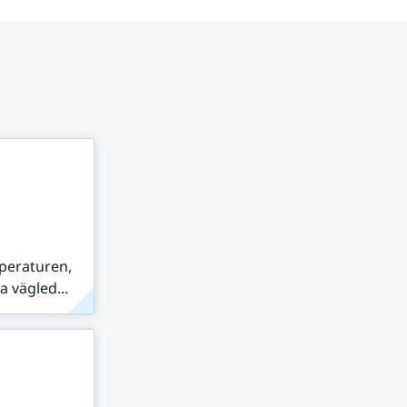
peraturen,
 vägled...