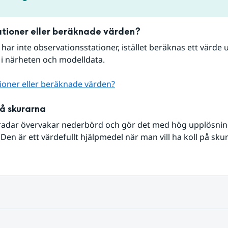
tioner eller beräknade värden?
r har inte observationsstationer, istället beräknas ett värde u
 i närheten och modelldata.
ioner eller beräknade värden?
på skurarna
radar övervakar nederbörd och gör det med hög upplösning 
Den är ett värdefullt hjälpmedel när man vill ha koll på sku