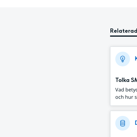
Relaterad
Tolka S
Vad bety
och hur s