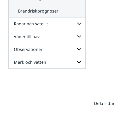
Brandriskprognoser
Radar och satellit
Väder till havs
Undersidor
för
Radar
Observationer
Undersidor
och
för
satellit
Väder
Mark och vatten
Undersidor
till
för
havs
Observationer
Undersidor
för
Mark
och
vatten
Dela sidan