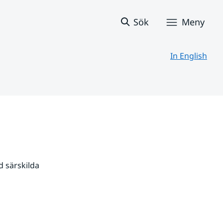
Sök
Meny
In English
 särskilda 