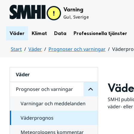
Hoppa till sidans innehåll
Varning
Gul, Sverige
Väder
Klimat
Data
Professionella tjänster
Start
Väder
Prognoser och varningar
Väderpr
varningar
och
Huvudinnehåll
Prognoser
för
Undersidor
Väder
Väde
Prognoser och varningar
SMHI public
Varningar och meddelanden
väder- eller
Väderprognos
Meteorologens kommentar