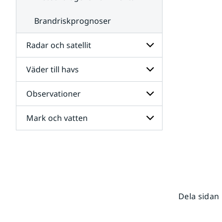
Brandriskprognoser
Radar och satellit
Väder till havs
Undersidor
för
Radar
Observationer
Undersidor
och
för
satellit
Väder
Mark och vatten
Undersidor
till
för
havs
Observationer
Undersidor
för
Mark
och
vatten
Dela sidan