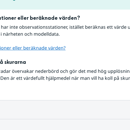
tioner eller beräknade värden?
r har inte observationsstationer, istället beräknas ett värde u
 i närheten och modelldata.
ioner eller beräknade värden?
på skurarna
radar övervakar nederbörd och gör det med hög upplösning 
Den är ett värdefullt hjälpmedel när man vill ha koll på sku