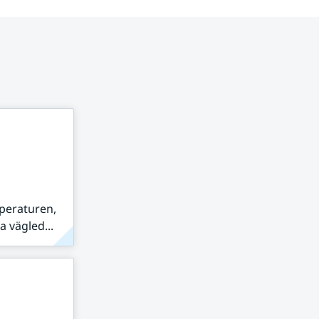
peraturen,
 vägled...