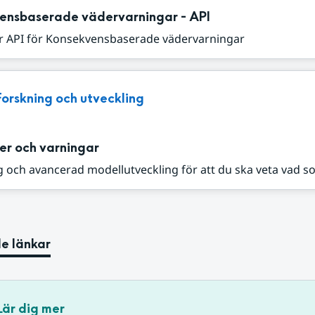
ensbaserade vädervarningar - API
r API för Konsekvensbaserade vädervarningar
Forskning och utveckling
er och varningar
 och avancerad modellutveckling för att du ska veta vad s
e länkar
Lär dig mer