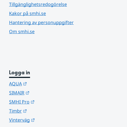
Tillgänglighetsredogörelse
Kakor på smhi.se
Hantering av personuppgifter
Om smhi.se
Logga in
Länk till annan webbplats.
AQUA
Länk till annan webbplats.
SIMAIR
Länk till annan webbplats.
SMHI Pro
Länk till annan webbplats.
Timbr
Länk till annan webbplats.
Vinterväg