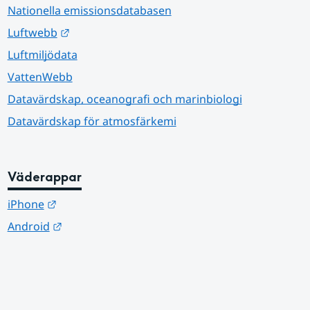
Nationella emissionsdatabasen
Länk till annan webbplats.
Luftwebb
Luftmiljödata
VattenWebb
Datavärdskap, oceanografi och marinbiologi
Datavärdskap för atmosfärkemi
Väderappar
Länk till annan webbplats.
iPhone
Länk till annan webbplats.
Android