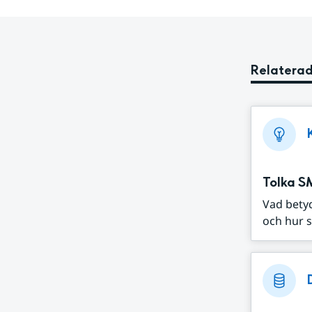
Relaterad
Tolka S
Vad bety
och hur s