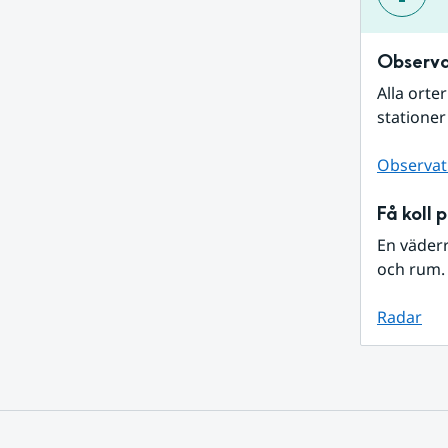
Observa
Alla orte
stationer
Observat
Få koll 
En väder
och rum. 
Radar