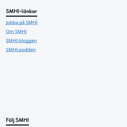
SMHI-länkar
Jobba på SMHI
Om SMHI
SMHI-bloggen
SMHI-podden
Följ SMHI