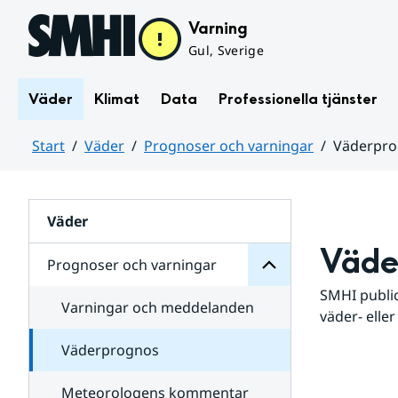
Hoppa till sidans innehåll
Varning
Gul, Sverige
Väder
Klimat
Data
Professionella tjänster
Start
Väder
Prognoser och varningar
Väderpr
varningar
och
Huvudinnehåll
Prognoser
för
Undersidor
Väder
Väde
Prognoser och varningar
SMHI public
Varningar och meddelanden
väder- eller
Väderprognos
Meteorologens kommentar