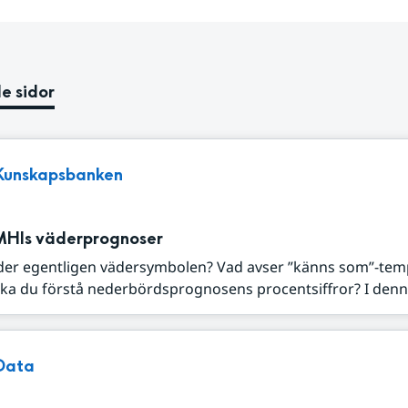
e sidor
Kunskapsbanken
MHIs väderprognoser
der egentligen vädersymbolen? Vad avser ”känns som”-tem
ka du förstå nederbördsprognosens procentsiffror? I denna
Data