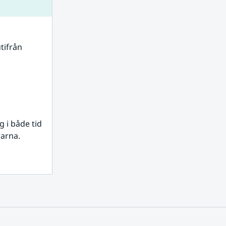
tifrån 
i både tid 
rarna.