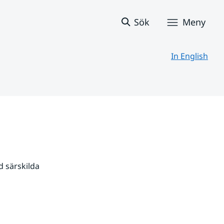
Sök
Meny
In English
 särskilda 