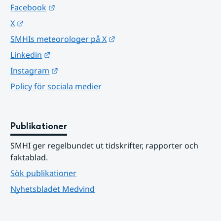
Länk till annan webbplats.
Facebook
Länk till annan webbplats.
X
Länk till annan webbplats.
SMHIs meteorologer på X
Länk till annan webbplats.
Linkedin
Länk till annan webbplats.
Instagram
Policy för sociala medier
Publikationer
SMHI ger regelbundet ut tidskrifter, rapporter och 
faktablad.
Sök publikationer
Nyhetsbladet Medvind