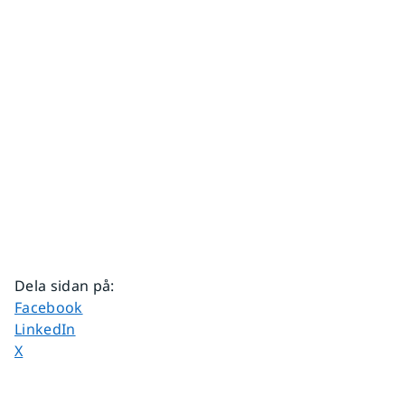
Dela sidan på
:
Dela sidan på
Facebook
Dela sidan på
LinkedIn
Dela sidan på
X