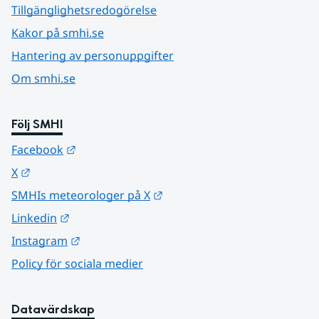
Tillgänglighetsredogörelse
Kakor på smhi.se
Hantering av personuppgifter
Om smhi.se
Följ SMHI
Länk till annan webbplats.
Facebook
Länk till annan webbplats.
X
Länk till annan webbplats.
SMHIs meteorologer på X
Länk till annan webbplats.
Linkedin
Länk till annan webbplats.
Instagram
Policy för sociala medier
Datavärdskap