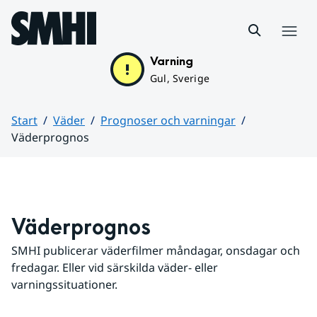
Hoppa till sidans innehåll
Meny
Varning
Gul, Sverige
Start
Väder
Prognoser och varningar
Väderprognos
Huvudinnehåll
Väderprognos
SMHI publicerar väderfilmer måndagar, onsdagar och 
fredagar. Eller vid särskilda väder- eller 
varningssituationer.