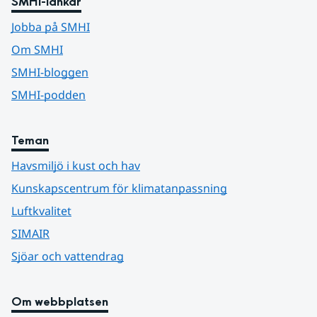
SMHI-länkar
Jobba på SMHI
Om SMHI
SMHI-bloggen
SMHI-podden
Teman
Havsmiljö i kust och hav
Kunskapscentrum för klimatanpassning
Luftkvalitet
SIMAIR
Sjöar och vattendrag
Om webbplatsen