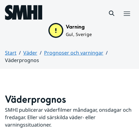
Hoppa till sidans innehåll
Meny
Varning
Gul, Sverige
Start
Väder
Prognoser och varningar
Väderprognos
Huvudinnehåll
Väderprognos
SMHI publicerar väderfilmer måndagar, onsdagar och 
fredagar. Eller vid särskilda väder- eller 
varningssituationer.