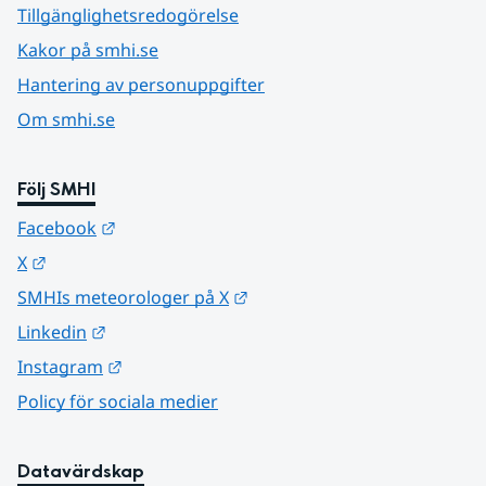
Tillgänglighetsredogörelse
Kakor på smhi.se
Hantering av personuppgifter
Om smhi.se
Följ SMHI
Länk till annan webbplats.
Facebook
Länk till annan webbplats.
X
Länk till annan webbplats.
SMHIs meteorologer på X
Länk till annan webbplats.
Linkedin
Länk till annan webbplats.
Instagram
Policy för sociala medier
Datavärdskap