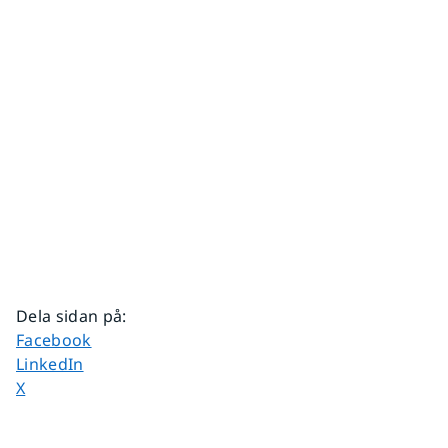
Dela sidan på
:
Dela sidan på
Facebook
Dela sidan på
LinkedIn
Dela sidan på
X