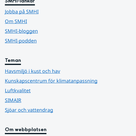
SMHI-länkar
Jobba på SMHI
Om SMHI
SMHI-bloggen
SMHI-podden
Teman
Havsmiljö i kust och hav
Kunskapscentrum för klimatanpassning
Luftkvalitet
SIMAIR
Sjöar och vattendrag
Om webbplatsen