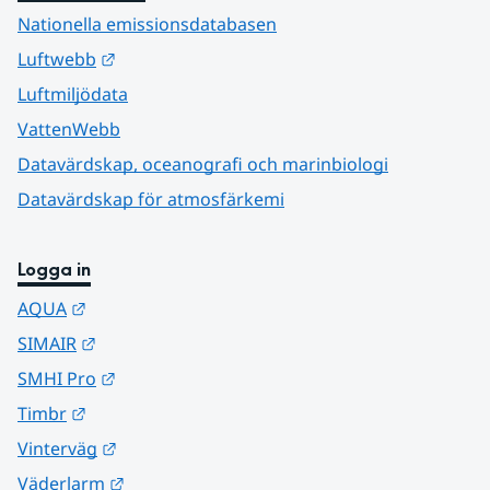
Nationella emissionsdatabasen
Länk till annan webbplats.
Luftwebb
Luftmiljödata
VattenWebb
Datavärdskap, oceanografi och marinbiologi
Datavärdskap för atmosfärkemi
Logga in
Länk till annan webbplats.
AQUA
Länk till annan webbplats.
SIMAIR
Länk till annan webbplats.
SMHI Pro
Länk till annan webbplats.
Timbr
Länk till annan webbplats.
Vinterväg
Länk till annan webbplats.
Väderlarm