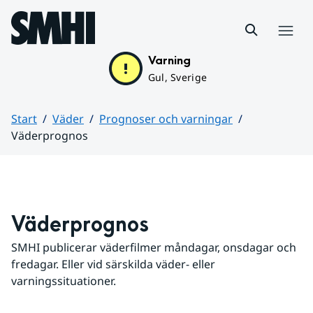
Hoppa till sidans innehåll
Meny
Varning
Gul, Sverige
Start
Väder
Prognoser och varningar
Väderprognos
Huvudinnehåll
Väderprognos
SMHI publicerar väderfilmer måndagar, onsdagar och 
fredagar. Eller vid särskilda väder- eller 
varningssituationer.