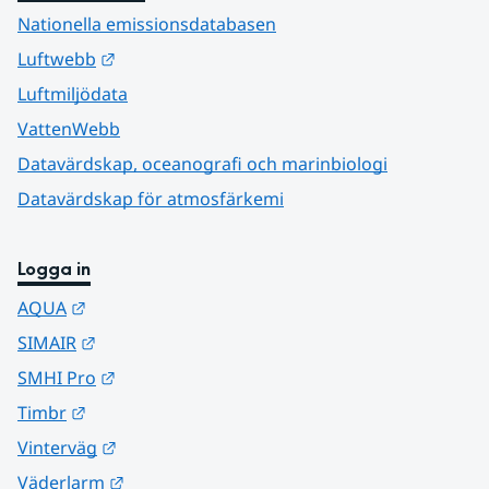
Nationella emissionsdatabasen
Länk till annan webbplats.
Luftwebb
Luftmiljödata
VattenWebb
Datavärdskap, oceanografi och marinbiologi
Datavärdskap för atmosfärkemi
Logga in
Länk till annan webbplats.
AQUA
Länk till annan webbplats.
SIMAIR
Länk till annan webbplats.
SMHI Pro
Länk till annan webbplats.
Timbr
Länk till annan webbplats.
Vinterväg
Länk till annan webbplats.
Väderlarm