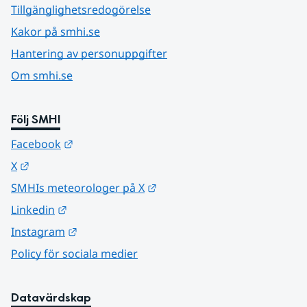
Tillgänglighetsredogörelse
Kakor på smhi.se
Hantering av personuppgifter
Om smhi.se
Följ SMHI
Länk till annan webbplats.
Facebook
Länk till annan webbplats.
X
Länk till annan webbplats.
SMHIs meteorologer på X
Länk till annan webbplats.
Linkedin
Länk till annan webbplats.
Instagram
Policy för sociala medier
Datavärdskap