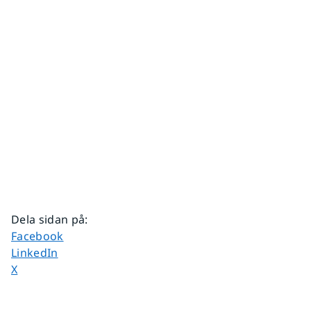
Dela sidan på
:
Dela sidan på
Facebook
Dela sidan på
LinkedIn
Dela sidan på
X