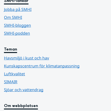
SMHI-länkar
Jobba på SMHI
Om SMHI
SMHI-bloggen
SMHI-podden
Teman
Havsmiljö i kust och hav
Kunskapscentrum för klimatanpassning
Luftkvalitet
SIMAIR
Sjöar och vattendrag
Om webbplatsen