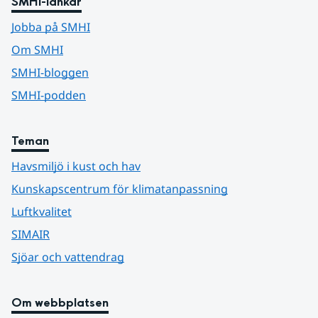
SMHI-länkar
Jobba på SMHI
Om SMHI
SMHI-bloggen
SMHI-podden
Teman
Havsmiljö i kust och hav
Kunskapscentrum för klimatanpassning
Luftkvalitet
SIMAIR
Sjöar och vattendrag
Om webbplatsen