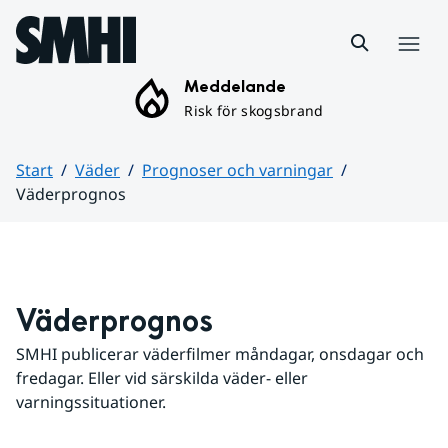
Hoppa till sidans innehåll
Meny
Meddelande
Risk för skogsbrand
Start
Väder
Prognoser och varningar
Väderprognos
Huvudinnehåll
Väderprognos
SMHI publicerar väderfilmer måndagar, onsdagar och 
fredagar. Eller vid särskilda väder- eller 
varningssituationer.