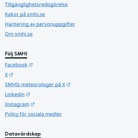
Tillgänglighetsredogörelse
Kakor på smhi.se
Hantering av personuppgifter
Om smhi.se
Följ SMHI
Länk till annan webbplats.
Facebook
Länk till annan webbplats.
X
Länk till annan webbplats.
SMHIs meteorologer på X
Länk till annan webbplats.
Linkedin
Länk till annan webbplats.
Instagram
Policy för sociala medier
Datavärdskap