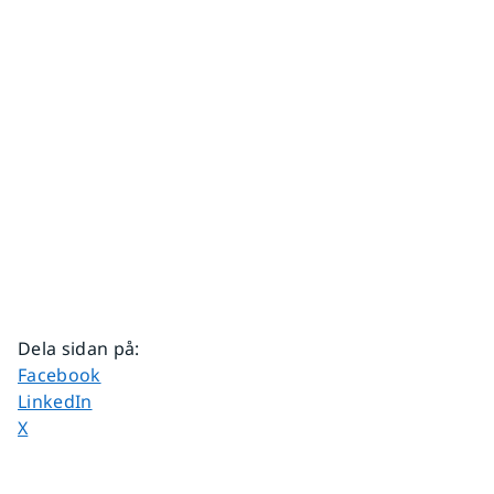
Dela sidan på
:
Dela sidan på
Facebook
Dela sidan på
LinkedIn
Dela sidan på
X