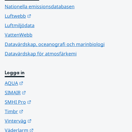
Nationella emissionsdatabasen
Länk till annan webbplats.
Luftwebb
Luftmiljödata
VattenWebb
Datavärdskap, oceanografi och marinbiologi
Datavärdskap för atmosfärkemi
Logga in
Länk till annan webbplats.
AQUA
Länk till annan webbplats.
SIMAIR
Länk till annan webbplats.
SMHI Pro
Länk till annan webbplats.
Timbr
Länk till annan webbplats.
Vinterväg
Länk till annan webbplats.
Väderlarm