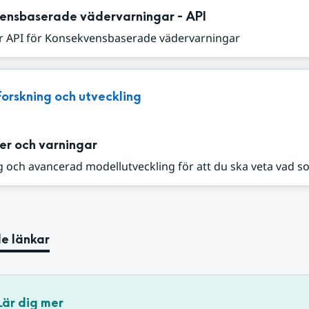
ensbaserade vädervarningar - API
r API för Konsekvensbaserade vädervarningar
Forskning och utveckling
er och varningar
 och avancerad modellutveckling för att du ska veta vad s
e länkar
Lär dig mer