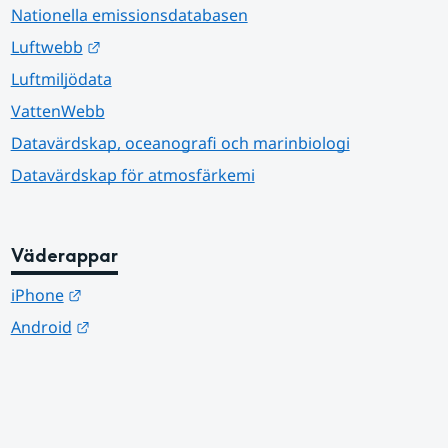
Nationella emissionsdatabasen
Länk till annan webbplats.
Luftwebb
Luftmiljödata
VattenWebb
Datavärdskap, oceanografi och marinbiologi
Datavärdskap för atmosfärkemi
Väderappar
Länk till annan webbplats.
iPhone
Länk till annan webbplats.
Android