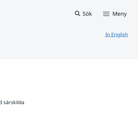
Sök
Meny
In English
 särskilda 