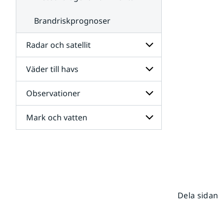
Brandriskprognoser
Radar och satellit
Väder till havs
Undersidor
för
Radar
Observationer
Undersidor
och
för
satellit
Väder
Mark och vatten
Undersidor
till
för
havs
Observationer
Undersidor
för
Mark
och
vatten
Dela sidan