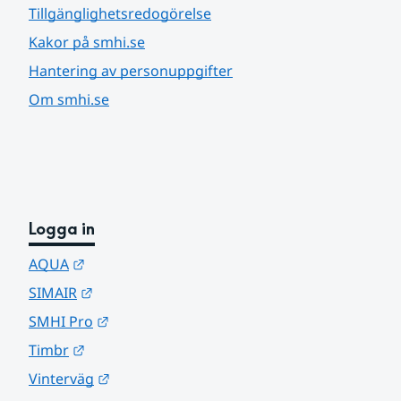
Tillgänglighetsredogörelse
Kakor på smhi.se
Hantering av personuppgifter
Om smhi.se
Logga in
Länk till annan webbplats.
AQUA
Länk till annan webbplats.
SIMAIR
Länk till annan webbplats.
SMHI Pro
Länk till annan webbplats.
Timbr
Länk till annan webbplats.
Vinterväg