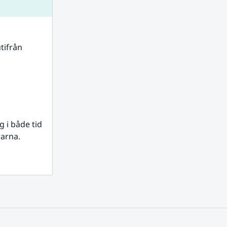
tifrån 
i både tid 
rarna.