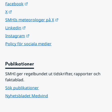
Länk till annan webbplats.
Facebook
Länk till annan webbplats.
X
Länk till annan webbplats.
SMHIs meteorologer på X
Länk till annan webbplats.
Linkedin
Länk till annan webbplats.
Instagram
Policy för sociala medier
Publikationer
SMHI ger regelbundet ut tidskrifter, rapporter och 
faktablad.
Sök publikationer
Nyhetsbladet Medvind