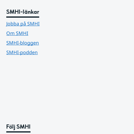
SMHI-länkar
Jobba på SMHI
Om SMHI
SMHI-bloggen
SMHI-podden
Följ SMHI