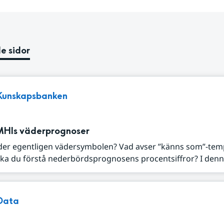
e sidor
Kunskapsbanken
MHIs väderprognoser
der egentligen vädersymbolen? Vad avser ”känns som”-tem
ka du förstå nederbördsprognosens procentsiffror? I denna
Data