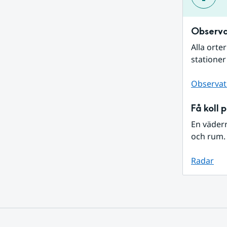
Observa
Alla orte
stationer
Observat
Få koll 
En väder
och rum. 
Radar