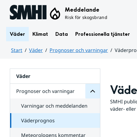
Hoppa till sidans innehåll
Meddelande
Risk för skogsbrand
Väder
Klimat
Data
Professionella tjänster
Start
Väder
Prognoser och varningar
Väderpr
varningar
och
Huvudinnehåll
Prognoser
för
Undersidor
Väder
Väde
Prognoser och varningar
SMHI public
Varningar och meddelanden
väder- eller
Väderprognos
Meteorologens kommentar