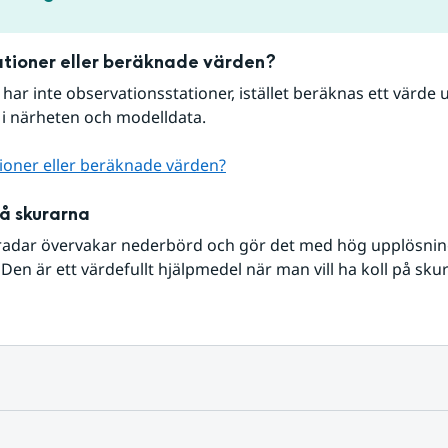
tioner eller beräknade värden?
r har inte observationsstationer, istället beräknas ett värde u
 i närheten och modelldata.
ioner eller beräknade värden?
på skurarna
radar övervakar nederbörd och gör det med hög upplösning 
Den är ett värdefullt hjälpmedel när man vill ha koll på sku