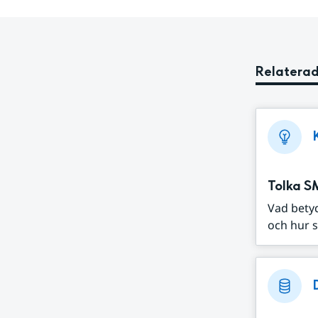
Relaterad
Tolka S
Vad bety
och hur s