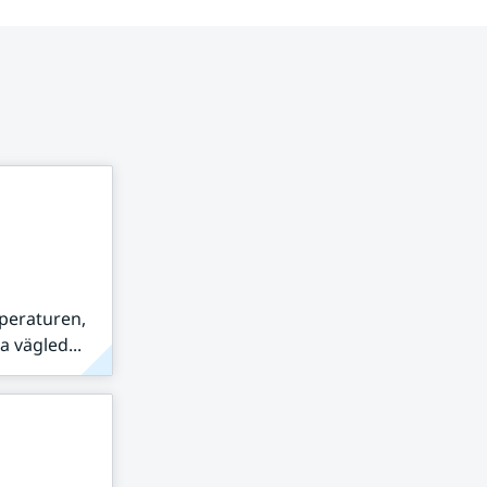
peraturen,
 vägled...