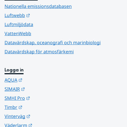
Nationella emissionsdatabasen
Länk till annan webbplats.
Luftwebb
Luftmiljödata
VattenWebb
Datavärdskap, oceanografi och marinbiologi
Datavärdskap för atmosfärkemi
Logga in
Länk till annan webbplats.
AQUA
Länk till annan webbplats.
SIMAIR
Länk till annan webbplats.
SMHI Pro
Länk till annan webbplats.
Timbr
Länk till annan webbplats.
Vinterväg
Länk till annan webbplats.
Väderlarm