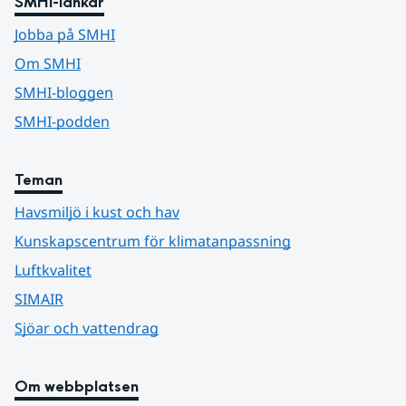
SMHI-länkar
Jobba på SMHI
Om SMHI
SMHI-bloggen
SMHI-podden
Teman
Havsmiljö i kust och hav
Kunskapscentrum för klimatanpassning
Luftkvalitet
SIMAIR
Sjöar och vattendrag
Om webbplatsen