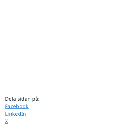
Dela sidan på
:
Dela sidan på
Facebook
Dela sidan på
LinkedIn
Dela sidan på
X