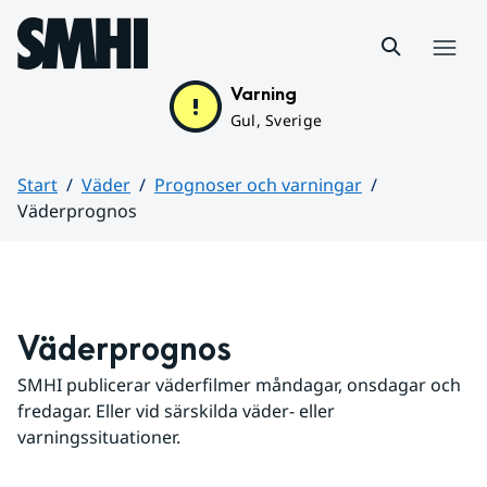
Hoppa till sidans innehåll
Meny
Varning
Gul, Sverige
Start
Väder
Prognoser och varningar
Väderprognos
Huvudinnehåll
Väderprognos
SMHI publicerar väderfilmer måndagar, onsdagar och 
fredagar. Eller vid särskilda väder- eller 
varningssituationer.