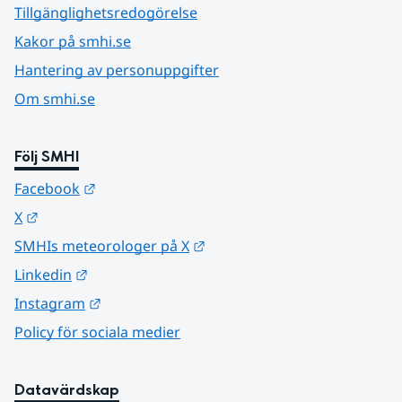
Tillgänglighetsredogörelse
Kakor på smhi.se
Hantering av personuppgifter
Om smhi.se
Följ SMHI
Länk till annan webbplats.
Facebook
Länk till annan webbplats.
X
Länk till annan webbplats.
SMHIs meteorologer på X
Länk till annan webbplats.
Linkedin
Länk till annan webbplats.
Instagram
Policy för sociala medier
Datavärdskap