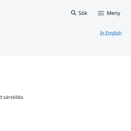
Sök
Meny
In English
 särskilda 