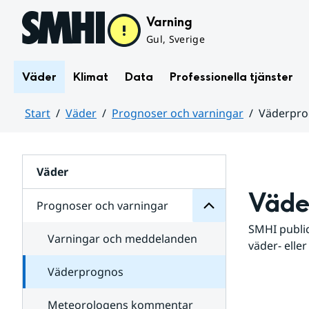
Hoppa till sidans innehåll
Varning
Gul, Sverige
Väder
Klimat
Data
Professionella tjänster
Start
Väder
Prognoser och varningar
Väderpr
varningar
och
Huvudinnehåll
Prognoser
för
Undersidor
Väder
Väde
Prognoser och varningar
SMHI public
Varningar och meddelanden
väder- eller
Väderprognos
Meteorologens kommentar