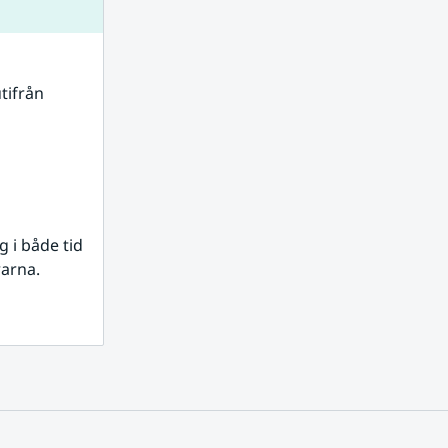
tifrån 
i både tid 
rarna.