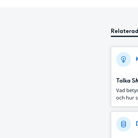
Relaterad
Tolka S
Vad bety
och hur s