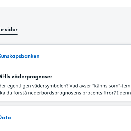
e sidor
Kunskapsbanken
MHIs väderprognoser
der egentligen vädersymbolen? Vad avser ”känns som”-tem
ka du förstå nederbördsprognosens procentsiffror? I denna
Data