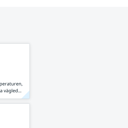
peraturen,
 vägled...