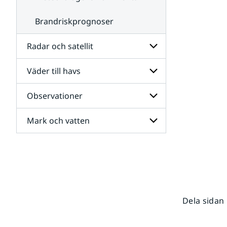
Brandriskprognoser
Radar och satellit
Väder till havs
Undersidor
för
Radar
Observationer
Undersidor
och
för
satellit
Väder
Mark och vatten
Undersidor
till
för
havs
Observationer
Undersidor
för
Mark
och
vatten
Dela sidan