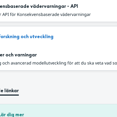
ensbaserade vädervarningar - API
r API för Konsekvensbaserade vädervarningar
Forskning och utveckling
er och varningar
 och avancerad modellutveckling för att du ska veta vad s
e länkar
Lär dig mer