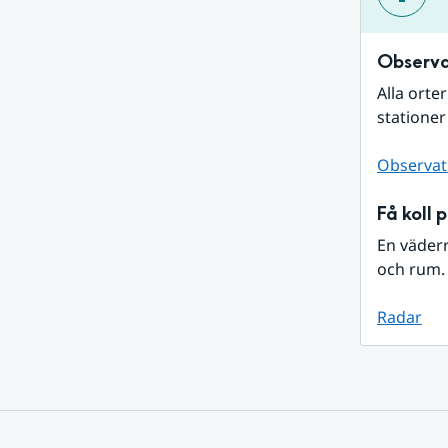
Observa
Alla orte
stationer
Observat
Få koll 
En väder
och rum. 
Radar