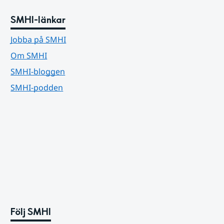
SMHI-länkar
Jobba på SMHI
Om SMHI
SMHI-bloggen
SMHI-podden
Följ SMHI