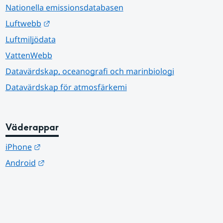
Nationella emissionsdatabasen
Länk till annan webbplats.
Luftwebb
Luftmiljödata
VattenWebb
Datavärdskap, oceanografi och marinbiologi
Datavärdskap för atmosfärkemi
Väderappar
Länk till annan webbplats.
iPhone
Länk till annan webbplats.
Android