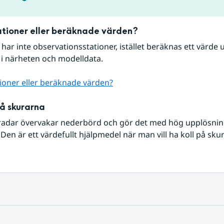
tioner eller beräknade värden?
r har inte observationsstationer, istället beräknas ett värde u
 i närheten och modelldata.
ioner eller beräknade värden?
på skurarna
radar övervakar nederbörd och gör det med hög upplösning 
Den är ett värdefullt hjälpmedel när man vill ha koll på sku