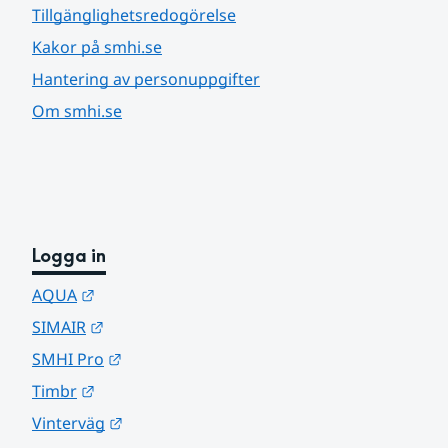
Tillgänglighetsredogörelse
Kakor på smhi.se
Hantering av personuppgifter
Om smhi.se
Logga in
Länk till annan webbplats.
AQUA
Länk till annan webbplats.
SIMAIR
Länk till annan webbplats.
SMHI Pro
Länk till annan webbplats.
Timbr
Länk till annan webbplats.
Vinterväg