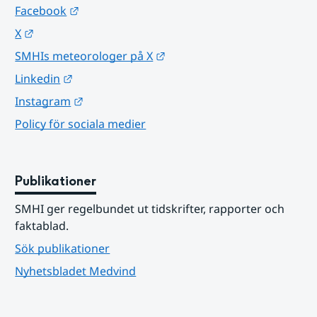
Länk till annan webbplats.
Facebook
Länk till annan webbplats.
X
Länk till annan webbplats.
SMHIs meteorologer på X
Länk till annan webbplats.
Linkedin
Länk till annan webbplats.
Instagram
Policy för sociala medier
Publikationer
SMHI ger regelbundet ut tidskrifter, rapporter och 
faktablad.
Sök publikationer
Nyhetsbladet Medvind