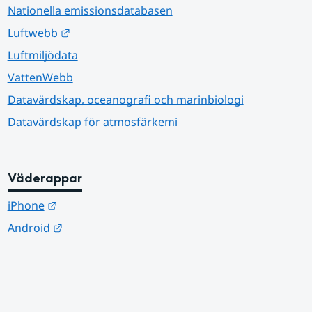
Nationella emissionsdatabasen
Länk till annan webbplats.
Luftwebb
Luftmiljödata
VattenWebb
Datavärdskap, oceanografi och marinbiologi
Datavärdskap för atmosfärkemi
Väderappar
Länk till annan webbplats.
iPhone
Länk till annan webbplats.
Android