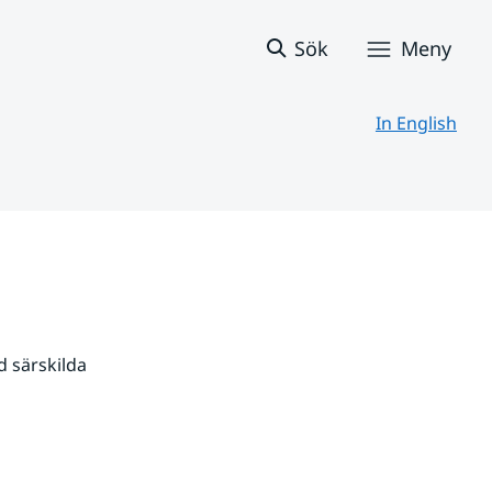
Sök
Meny
In English
 särskilda 