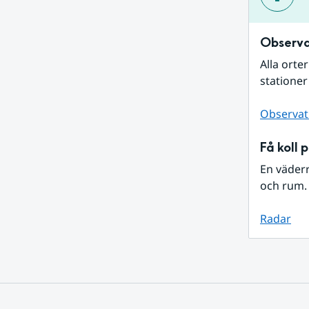
Observa
Alla orte
stationer
Observat
Få koll 
En väder
och rum. 
Radar