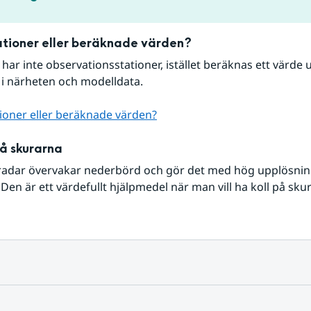
tioner eller beräknade värden?
r har inte observationsstationer, istället beräknas ett värde u
 i närheten och modelldata.
ioner eller beräknade värden?
på skurarna
radar övervakar nederbörd och gör det med hög upplösning 
Den är ett värdefullt hjälpmedel när man vill ha koll på sku