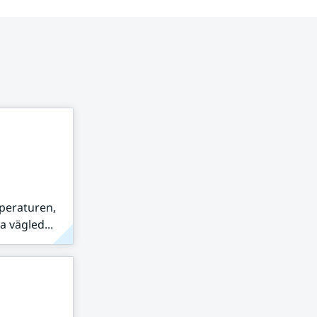
peraturen,
 vägled...