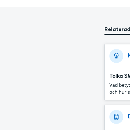
Relaterad
Tolka S
Vad bety
och hur s