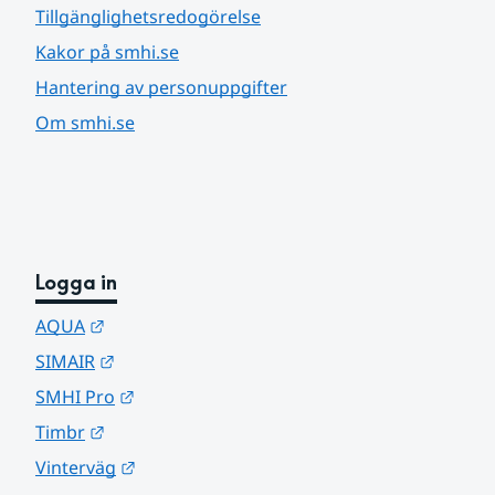
Tillgänglighetsredogörelse
Kakor på smhi.se
Hantering av personuppgifter
Om smhi.se
Logga in
Länk till annan webbplats.
AQUA
Länk till annan webbplats.
SIMAIR
Länk till annan webbplats.
SMHI Pro
Länk till annan webbplats.
Timbr
Länk till annan webbplats.
Vinterväg