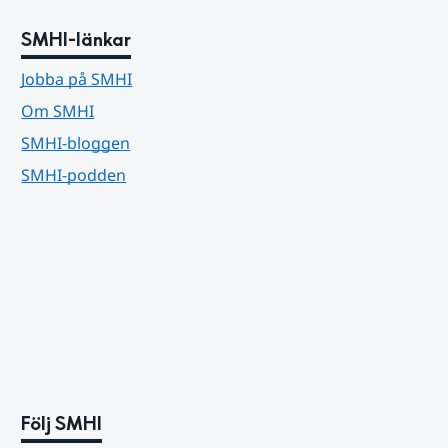
SMHI-länkar
Jobba på SMHI
Om SMHI
SMHI-bloggen
SMHI-podden
Följ SMHI