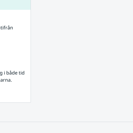
tifrån 
i både tid 
rarna.