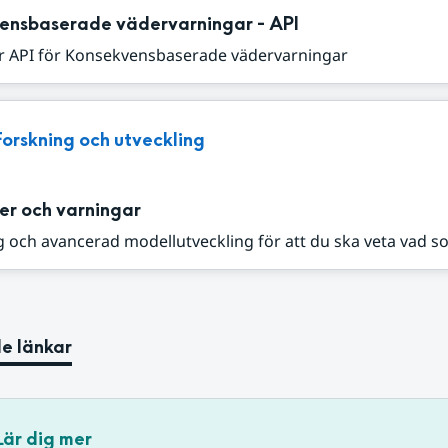
ensbaserade vädervarningar - API
r API för Konsekvensbaserade vädervarningar
Forskning och utveckling
er och varningar
 och avancerad modellutveckling för att du ska veta vad s
e länkar
Lär dig mer