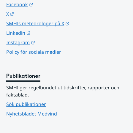
Länk till annan webbplats.
Facebook
Länk till annan webbplats.
X
Länk till annan webbplats.
SMHIs meteorologer på X
Länk till annan webbplats.
Linkedin
Länk till annan webbplats.
Instagram
Policy för sociala medier
Publikationer
SMHI ger regelbundet ut tidskrifter, rapporter och 
faktablad.
Sök publikationer
Nyhetsbladet Medvind