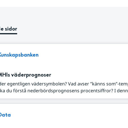
e sidor
Kunskapsbanken
MHIs väderprognoser
der egentligen vädersymbolen? Vad avser ”känns som”-tem
ka du förstå nederbördsprognosens procentsiffror? I denna
Data