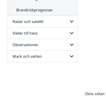
Brandriskprognoser
Radar och satellit
Väder till havs
Undersidor
för
Radar
Observationer
Undersidor
och
för
satellit
Väder
Mark och vatten
Undersidor
till
för
havs
Observationer
Undersidor
för
Mark
och
vatten
Dela sidan