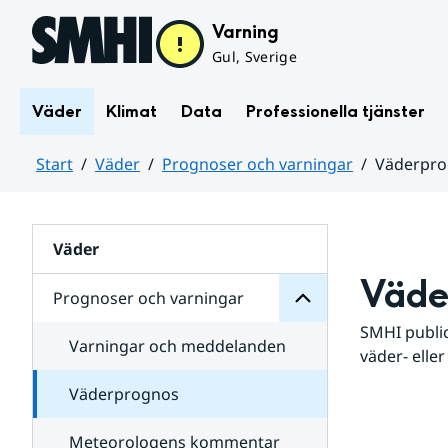
Hoppa till sidans innehåll
Varning
Gul, Sverige
Väder
Klimat
Data
Professionella tjänster
Start
Väder
Prognoser och varningar
Väderpr
varningar
och
Huvudinnehåll
Prognoser
för
Undersidor
Väder
Väde
Prognoser och varningar
SMHI public
Varningar och meddelanden
väder- eller
Väderprognos
Meteorologens kommentar