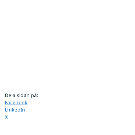
Dela sidan på
:
Dela sidan på
Facebook
Dela sidan på
LinkedIn
Dela sidan på
X