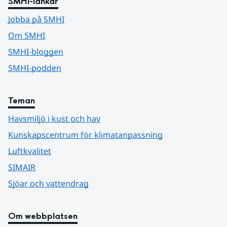
SMHI-länkar
Jobba på SMHI
Om SMHI
SMHI-bloggen
SMHI-podden
Teman
Havsmiljö i kust och hav
Kunskapscentrum för klimatanpassning
Luftkvalitet
SIMAIR
Sjöar och vattendrag
Om webbplatsen