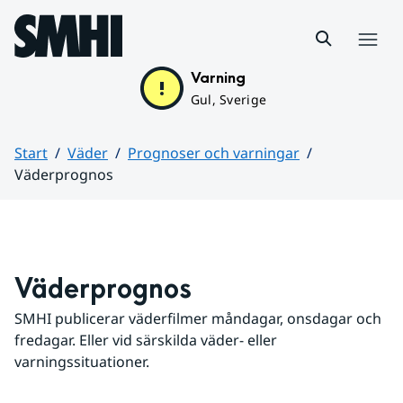
Hoppa till sidans innehåll
Meny
Varning
Gul, Sverige
Start
Väder
Prognoser och varningar
Väderprognos
Huvudinnehåll
Väderprognos
SMHI publicerar väderfilmer måndagar, onsdagar och 
fredagar. Eller vid särskilda väder- eller 
varningssituationer.