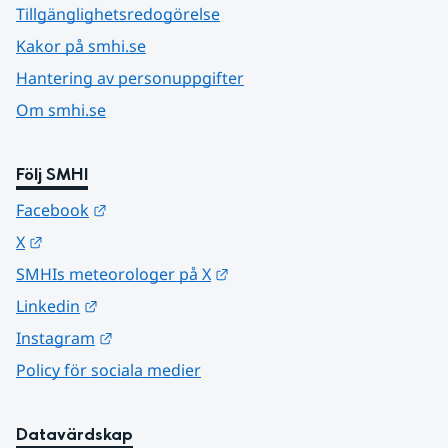
Tillgänglighetsredogörelse
Kakor på smhi.se
Hantering av personuppgifter
Om smhi.se
Följ SMHI
Länk till annan webbplats.
Facebook
Länk till annan webbplats.
X
Länk till annan webbplats.
SMHIs meteorologer på X
Länk till annan webbplats.
Linkedin
Länk till annan webbplats.
Instagram
Policy för sociala medier
Datavärdskap