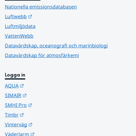
Nationella emissionsdatabasen
Länk till annan webbplats.
Luftwebb
Luftmiljödata
VattenWebb
Datavärdskap, oceanografi och marinbiologi
Datavärdskap för atmosfärkemi
Logga in
Länk till annan webbplats.
AQUA
Länk till annan webbplats.
SIMAIR
Länk till annan webbplats.
SMHI Pro
Länk till annan webbplats.
Timbr
Länk till annan webbplats.
Vinterväg
Länk till annan webbplats.
Väderlarm