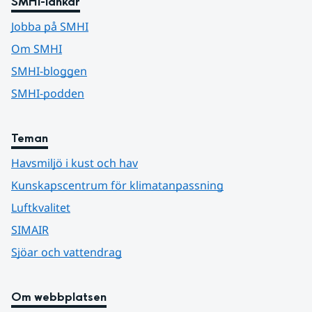
SMHI-länkar
Jobba på SMHI
Om SMHI
SMHI-bloggen
SMHI-podden
Teman
Havsmiljö i kust och hav
Kunskapscentrum för klimatanpassning
Luftkvalitet
SIMAIR
Sjöar och vattendrag
Om webbplatsen