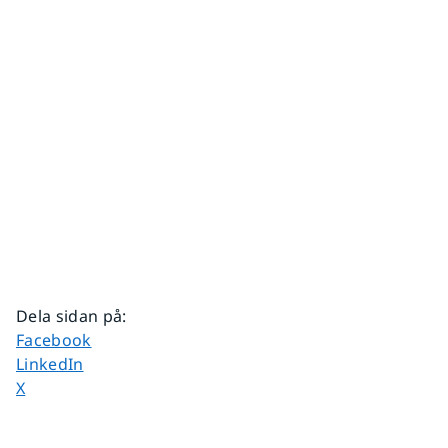
Dela sidan på
:
Dela sidan på
Facebook
Dela sidan på
LinkedIn
Dela sidan på
X