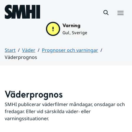
Hoppa till sidans innehåll
Meny
Varning
Gul, Sverige
Start
Väder
Prognoser och varningar
Väderprognos
Huvudinnehåll
Väderprognos
SMHI publicerar väderfilmer måndagar, onsdagar och 
fredagar. Eller vid särskilda väder- eller 
varningssituationer.