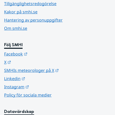
Tillgänglighetsredogörelse
Kakor på smhi.se
Hantering av personuppgifter
Om smhi.se
Följ SMHI
Länk till annan webbplats.
Facebook
Länk till annan webbplats.
X
Länk till annan webbplats.
SMHIs meteorologer på X
Länk till annan webbplats.
Linkedin
Länk till annan webbplats.
Instagram
Policy för sociala medier
Datavärdskap