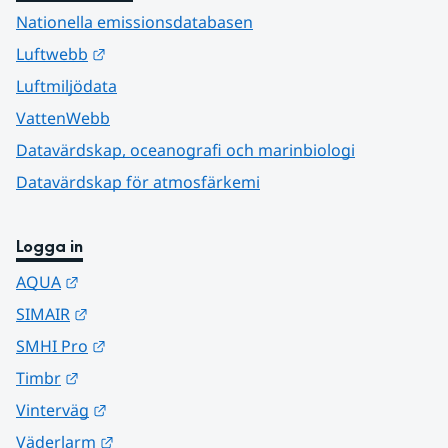
Nationella emissionsdatabasen
Länk till annan webbplats.
Luftwebb
Luftmiljödata
VattenWebb
Datavärdskap, oceanografi och marinbiologi
Datavärdskap för atmosfärkemi
Logga in
Länk till annan webbplats.
AQUA
Länk till annan webbplats.
SIMAIR
Länk till annan webbplats.
SMHI Pro
Länk till annan webbplats.
Timbr
Länk till annan webbplats.
Vinterväg
Länk till annan webbplats.
Väderlarm