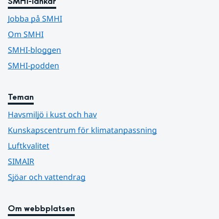
SMHI-länkar
Jobba på SMHI
Om SMHI
SMHI-bloggen
SMHI-podden
Teman
Havsmiljö i kust och hav
Kunskapscentrum för klimatanpassning
Luftkvalitet
SIMAIR
Sjöar och vattendrag
Om webbplatsen