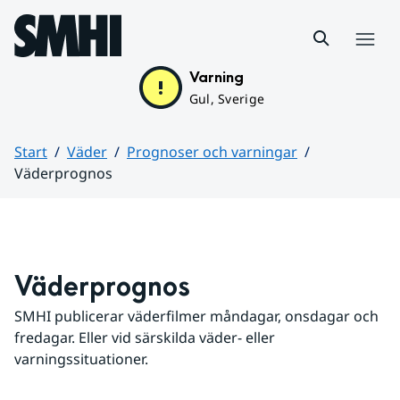
Hoppa till sidans innehåll
Meny
Varning
Gul, Sverige
Start
Väder
Prognoser och varningar
Väderprognos
Huvudinnehåll
Väderprognos
SMHI publicerar väderfilmer måndagar, onsdagar och 
fredagar. Eller vid särskilda väder- eller 
varningssituationer.