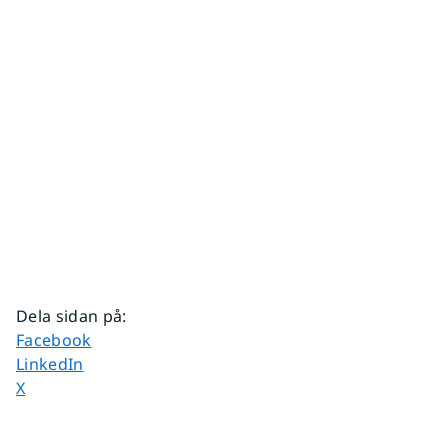
Dela sidan på
:
Dela sidan på
Facebook
Dela sidan på
LinkedIn
Dela sidan på
X