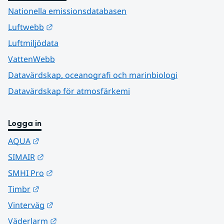
Nationella emissionsdatabasen
Länk till annan webbplats.
Luftwebb
Luftmiljödata
VattenWebb
Datavärdskap, oceanografi och marinbiologi
Datavärdskap för atmosfärkemi
Logga in
Länk till annan webbplats.
AQUA
Länk till annan webbplats.
SIMAIR
Länk till annan webbplats.
SMHI Pro
Länk till annan webbplats.
Timbr
Länk till annan webbplats.
Vinterväg
Länk till annan webbplats.
Väderlarm