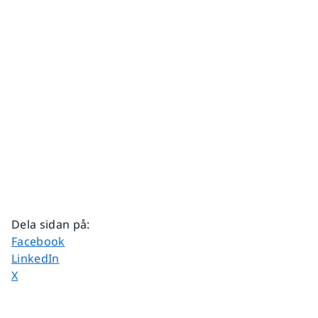
Dela sidan på
:
Dela sidan på
Facebook
Dela sidan på
LinkedIn
Dela sidan på
X