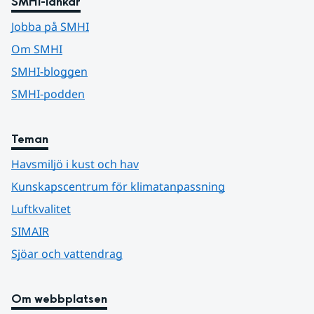
SMHI-länkar
Jobba på SMHI
Om SMHI
SMHI-bloggen
SMHI-podden
Teman
Havsmiljö i kust och hav
Kunskapscentrum för klimatanpassning
Luftkvalitet
SIMAIR
Sjöar och vattendrag
Om webbplatsen