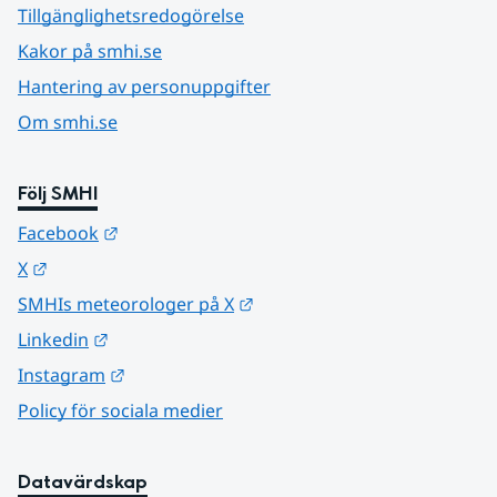
Tillgänglighetsredogörelse
Kakor på smhi.se
Hantering av personuppgifter
Om smhi.se
Följ SMHI
Länk till annan webbplats.
Facebook
Länk till annan webbplats.
X
Länk till annan webbplats.
SMHIs meteorologer på X
Länk till annan webbplats.
Linkedin
Länk till annan webbplats.
Instagram
Policy för sociala medier
Datavärdskap