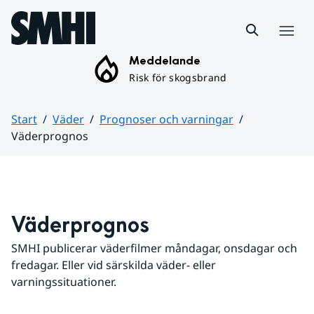
Hoppa till sidans innehåll
Meny
Meddelande
Risk för skogsbrand
Start
Väder
Prognoser och varningar
Väderprognos
Huvudinnehåll
Väderprognos
SMHI publicerar väderfilmer måndagar, onsdagar och 
fredagar. Eller vid särskilda väder- eller 
varningssituationer.