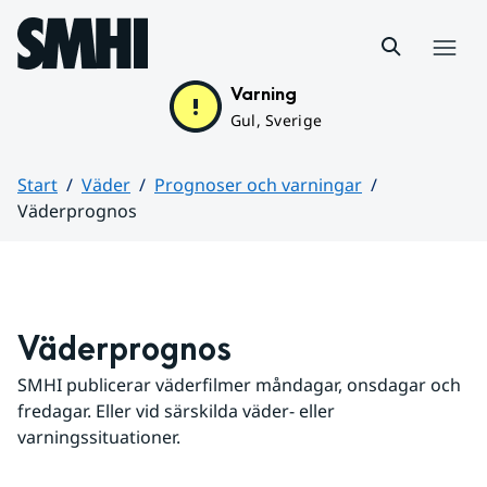
Hoppa till sidans innehåll
Meny
Varning
Gul, Sverige
Start
Väder
Prognoser och varningar
Väderprognos
Huvudinnehåll
Väderprognos
SMHI publicerar väderfilmer måndagar, onsdagar och 
fredagar. Eller vid särskilda väder- eller 
varningssituationer.