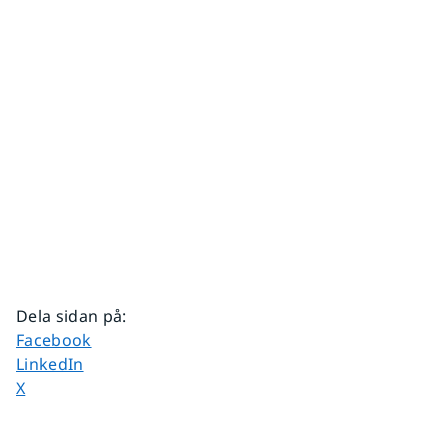
Dela sidan på
:
Dela sidan på
Facebook
Dela sidan på
LinkedIn
Dela sidan på
X