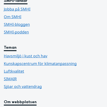
SMHI-länkar
Jobba på SMHI
Om SMHI
SMHI-bloggen
SMHI-podden
Teman
Havsmiljö i kust och hav
Kunskapscentrum för klimatanpassning
Luftkvalitet
SIMAIR
Sjöar och vattendrag
Om webbplatsen