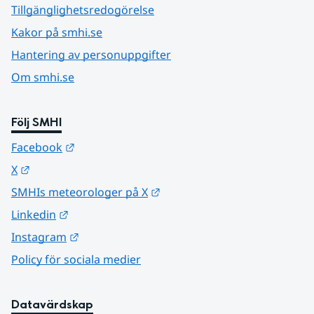
Tillgänglighetsredogörelse
Kakor på smhi.se
Hantering av personuppgifter
Om smhi.se
Följ SMHI
Länk till annan webbplats.
Facebook
Länk till annan webbplats.
X
Länk till annan webbplats.
SMHIs meteorologer på X
Länk till annan webbplats.
Linkedin
Länk till annan webbplats.
Instagram
Policy för sociala medier
Datavärdskap