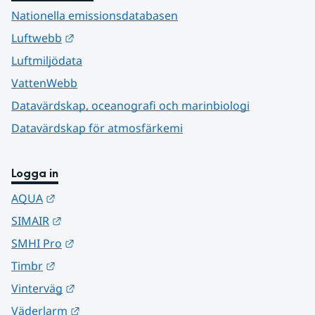
Nationella emissionsdatabasen
Länk till annan webbplats.
Luftwebb
Luftmiljödata
VattenWebb
Datavärdskap, oceanografi och marinbiologi
Datavärdskap för atmosfärkemi
Logga in
Länk till annan webbplats.
AQUA
Länk till annan webbplats.
SIMAIR
Länk till annan webbplats.
SMHI Pro
Länk till annan webbplats.
Timbr
Länk till annan webbplats.
Vinterväg
Länk till annan webbplats.
Väderlarm