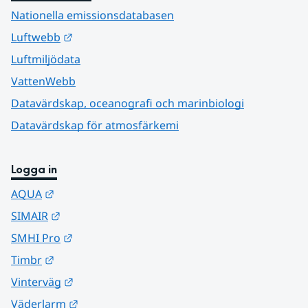
Nationella emissionsdatabasen
Länk till annan webbplats.
Luftwebb
Luftmiljödata
VattenWebb
Datavärdskap, oceanografi och marinbiologi
Datavärdskap för atmosfärkemi
Logga in
Länk till annan webbplats.
AQUA
Länk till annan webbplats.
SIMAIR
Länk till annan webbplats.
SMHI Pro
Länk till annan webbplats.
Timbr
Länk till annan webbplats.
Vinterväg
Länk till annan webbplats.
Väderlarm