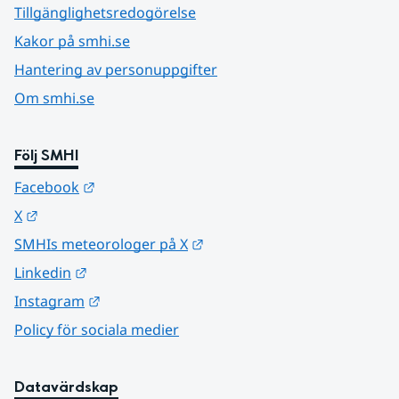
Tillgänglighetsredogörelse
Kakor på smhi.se
Hantering av personuppgifter
Om smhi.se
Följ SMHI
Länk till annan webbplats.
Facebook
Länk till annan webbplats.
X
Länk till annan webbplats.
SMHIs meteorologer på X
Länk till annan webbplats.
Linkedin
Länk till annan webbplats.
Instagram
Policy för sociala medier
Datavärdskap