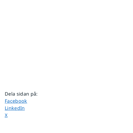
Dela sidan på
:
Dela sidan på
Facebook
Dela sidan på
LinkedIn
Dela sidan på
X