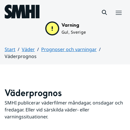
Hoppa till sidans innehåll
Meny
Varning
Gul, Sverige
Start
Väder
Prognoser och varningar
Väderprognos
Huvudinnehåll
Väderprognos
SMHI publicerar väderfilmer måndagar, onsdagar och 
fredagar. Eller vid särskilda väder- eller 
varningssituationer.