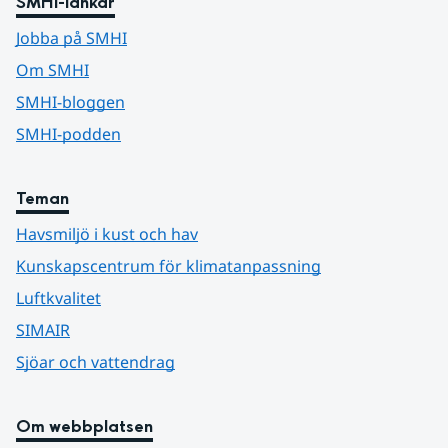
SMHI-länkar
Jobba på SMHI
Om SMHI
SMHI-bloggen
SMHI-podden
Teman
Havsmiljö i kust och hav
Kunskapscentrum för klimatanpassning
Luftkvalitet
SIMAIR
Sjöar och vattendrag
Om webbplatsen