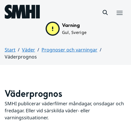
Hoppa till sidans innehåll
Meny
Varning
Gul, Sverige
Start
Väder
Prognoser och varningar
Väderprognos
Huvudinnehåll
Väderprognos
SMHI publicerar väderfilmer måndagar, onsdagar och 
fredagar. Eller vid särskilda väder- eller 
varningssituationer.