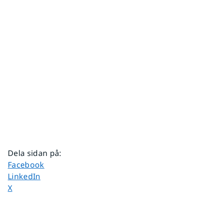
Dela sidan på
:
Dela sidan på
Facebook
Dela sidan på
LinkedIn
Dela sidan på
X