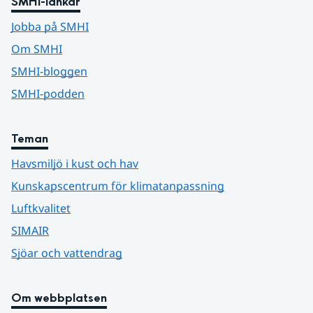
SMHI-länkar
Jobba på SMHI
Om SMHI
SMHI-bloggen
SMHI-podden
Teman
Havsmiljö i kust och hav
Kunskapscentrum för klimatanpassning
Luftkvalitet
SIMAIR
Sjöar och vattendrag
Om webbplatsen