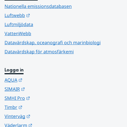
Nationella emissionsdatabasen
Länk till annan webbplats.
Luftwebb
Luftmiljödata
VattenWebb
Datavärdskap, oceanografi och marinbiologi
Datavärdskap för atmosfärkemi
Logga in
Länk till annan webbplats.
AQUA
Länk till annan webbplats.
SIMAIR
Länk till annan webbplats.
SMHI Pro
Länk till annan webbplats.
Timbr
Länk till annan webbplats.
Vinterväg
Länk till annan webbplats.
Väderlarm