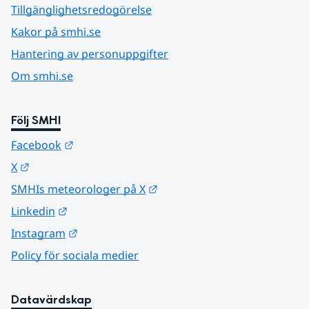
Tillgänglighetsredogörelse
Kakor på smhi.se
Hantering av personuppgifter
Om smhi.se
Följ SMHI
Länk till annan webbplats.
Facebook
Länk till annan webbplats.
X
Länk till annan webbplats.
SMHIs meteorologer på X
Länk till annan webbplats.
Linkedin
Länk till annan webbplats.
Instagram
Policy för sociala medier
Datavärdskap