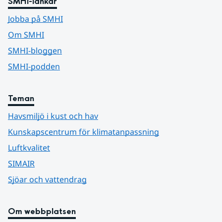
SMHI-länkar
Jobba på SMHI
Om SMHI
SMHI-bloggen
SMHI-podden
Teman
Havsmiljö i kust och hav
Kunskapscentrum för klimatanpassning
Luftkvalitet
SIMAIR
Sjöar och vattendrag
Om webbplatsen