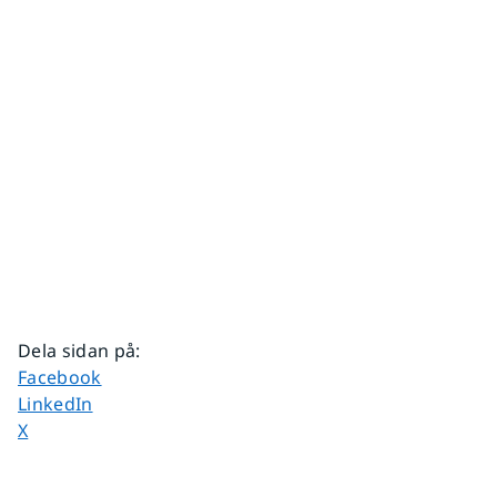
Dela sidan på
:
Dela sidan på
Facebook
Dela sidan på
LinkedIn
Dela sidan på
X