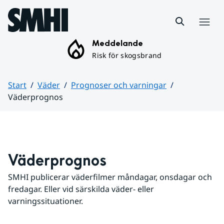
Hoppa till sidans innehåll
Meny
Meddelande
Risk för skogsbrand
Start
Väder
Prognoser och varningar
Väderprognos
Huvudinnehåll
Väderprognos
SMHI publicerar väderfilmer måndagar, onsdagar och 
fredagar. Eller vid särskilda väder- eller 
varningssituationer.