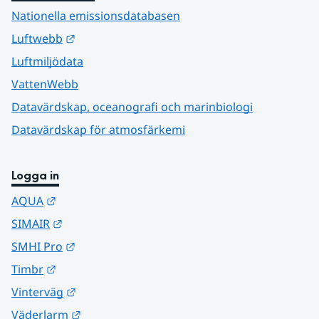
Nationella emissionsdatabasen
Länk till annan webbplats.
Luftwebb
Luftmiljödata
VattenWebb
Datavärdskap, oceanografi och marinbiologi
Datavärdskap för atmosfärkemi
Logga in
Länk till annan webbplats.
AQUA
Länk till annan webbplats.
SIMAIR
Länk till annan webbplats.
SMHI Pro
Länk till annan webbplats.
Timbr
Länk till annan webbplats.
Vinterväg
Länk till annan webbplats.
Väderlarm