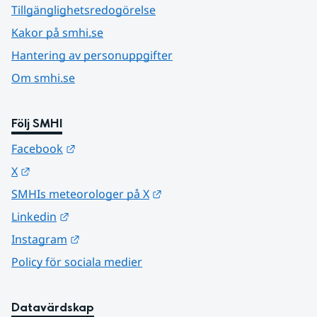
Tillgänglighetsredogörelse
Kakor på smhi.se
Hantering av personuppgifter
Om smhi.se
Följ SMHI
Länk till annan webbplats.
Facebook
Länk till annan webbplats.
X
Länk till annan webbplats.
SMHIs meteorologer på X
Länk till annan webbplats.
Linkedin
Länk till annan webbplats.
Instagram
Policy för sociala medier
Datavärdskap