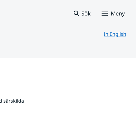
Sök
Meny
In English
 särskilda 