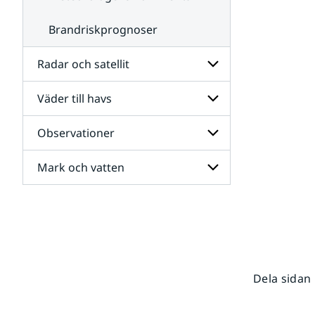
Brandriskprognoser
Radar och satellit
Väder till havs
Undersidor
för
Radar
Observationer
Undersidor
och
för
satellit
Väder
Mark och vatten
Undersidor
till
för
havs
Observationer
Undersidor
för
Mark
och
vatten
Dela sidan