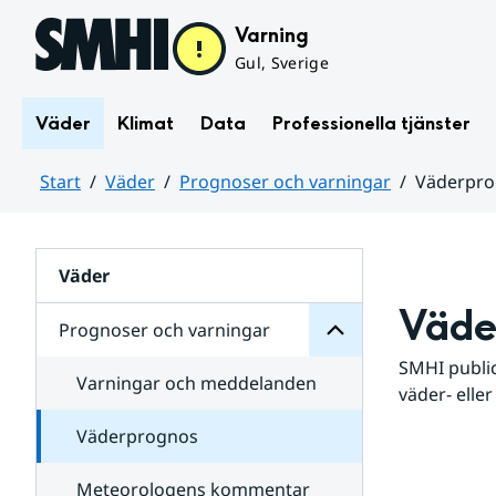
Hoppa till sidans innehåll
Varning
Gul, Sverige
Väder
Klimat
Data
Professionella tjänster
Start
Väder
Prognoser och varningar
Väderpr
varningar
och
Huvudinnehåll
Prognoser
för
Undersidor
Väder
Väde
Prognoser och varningar
SMHI public
Varningar och meddelanden
väder- eller
Väderprognos
Meteorologens kommentar