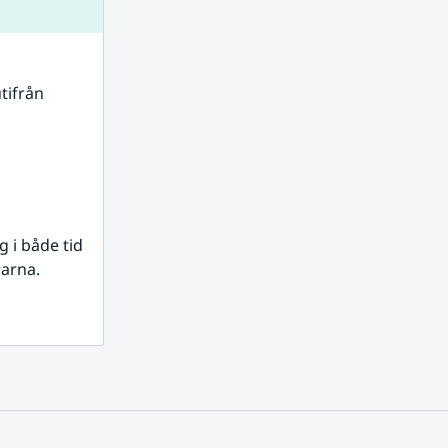
tifrån 
i både tid 
rarna.