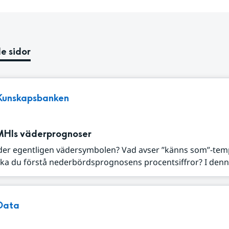
e sidor
Kunskapsbanken
MHIs väderprognoser
der egentligen vädersymbolen? Vad avser ”känns som”-tem
ka du förstå nederbördsprognosens procentsiffror? I denna
Data