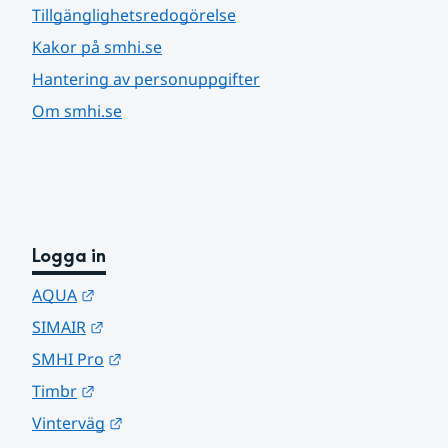
Tillgänglighetsredogörelse
Kakor på smhi.se
Hantering av personuppgifter
Om smhi.se
Logga in
Länk till annan webbplats.
AQUA
Länk till annan webbplats.
SIMAIR
Länk till annan webbplats.
SMHI Pro
Länk till annan webbplats.
Timbr
Länk till annan webbplats.
Vinterväg