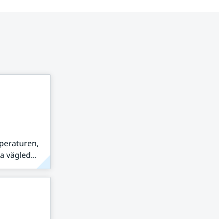
peraturen,
 vägled...