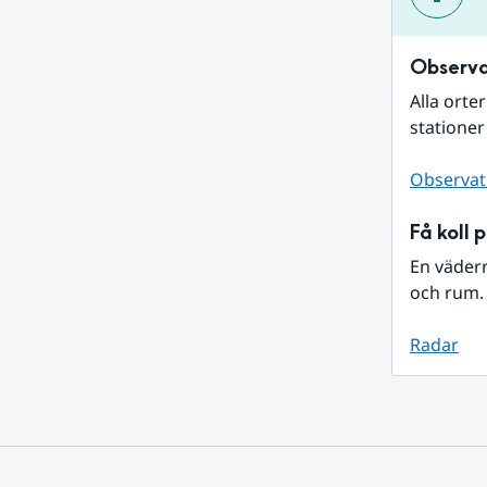
Observa
Alla orte
stationer
Observat
Få koll 
En väder
och rum. 
Radar