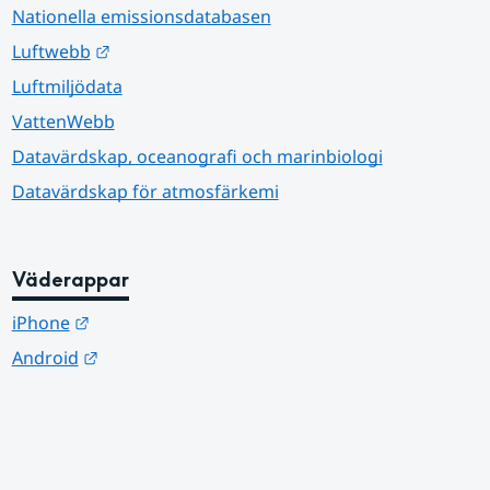
Nationella emissionsdatabasen
Länk till annan webbplats.
Luftwebb
Luftmiljödata
VattenWebb
Datavärdskap, oceanografi och marinbiologi
Datavärdskap för atmosfärkemi
Väderappar
Länk till annan webbplats.
iPhone
Länk till annan webbplats.
Android