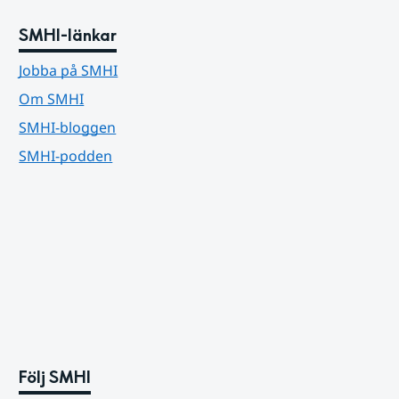
SMHI-länkar
Jobba på SMHI
Om SMHI
SMHI-bloggen
SMHI-podden
Följ SMHI