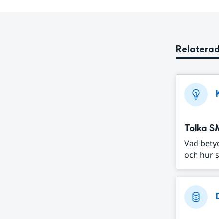
Relaterad
Tolka S
Vad bety
och hur s