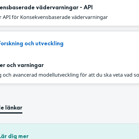
ensbaserade vädervarningar - API
r API för Konsekvensbaserade vädervarningar
Forskning och utveckling
er och varningar
 och avancerad modellutveckling för att du ska veta vad s
e länkar
Lär dig mer