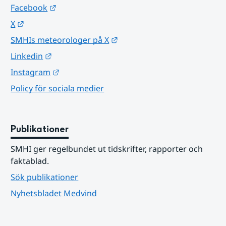
Länk till annan webbplats.
Facebook
Länk till annan webbplats.
X
Länk till annan webbplats.
SMHIs meteorologer på X
Länk till annan webbplats.
Linkedin
Länk till annan webbplats.
Instagram
Policy för sociala medier
Publikationer
SMHI ger regelbundet ut tidskrifter, rapporter och 
faktablad.
Sök publikationer
Nyhetsbladet Medvind