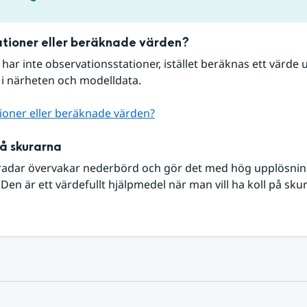
tioner eller beräknade värden?
r har inte observationsstationer, istället beräknas ett värde u
 i närheten och modelldata.
ioner eller beräknade värden?
på skurarna
radar övervakar nederbörd och gör det med hög upplösning 
Den är ett värdefullt hjälpmedel när man vill ha koll på sku