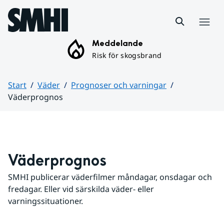
Hoppa till sidans innehåll
Meny
Meddelande
Risk för skogsbrand
Start
Väder
Prognoser och varningar
Väderprognos
Huvudinnehåll
Väderprognos
SMHI publicerar väderfilmer måndagar, onsdagar och 
fredagar. Eller vid särskilda väder- eller 
varningssituationer.