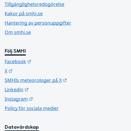
Tillgänglighetsredogörelse
Kakor på smhi.se
Hantering av personuppgifter
Om smhi.se
Följ SMHI
Länk till annan webbplats.
Facebook
Länk till annan webbplats.
X
Länk till annan webbplats.
SMHIs meteorologer på X
Länk till annan webbplats.
Linkedin
Länk till annan webbplats.
Instagram
Policy för sociala medier
Datavärdskap