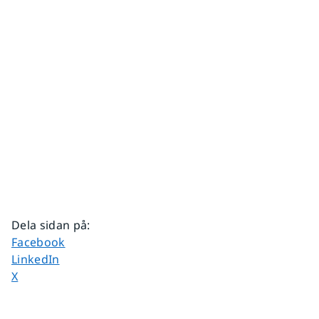
Dela sidan på
:
Dela sidan på
Facebook
Dela sidan på
LinkedIn
Dela sidan på
X