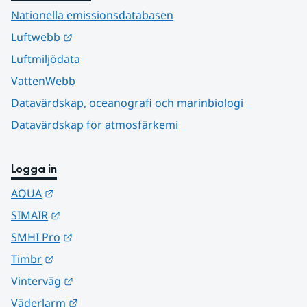
Nationella emissionsdatabasen
Länk till annan webbplats.
Luftwebb
Luftmiljödata
VattenWebb
Datavärdskap, oceanografi och marinbiologi
Datavärdskap för atmosfärkemi
Logga in
Länk till annan webbplats.
AQUA
Länk till annan webbplats.
SIMAIR
Länk till annan webbplats.
SMHI Pro
Länk till annan webbplats.
Timbr
Länk till annan webbplats.
Vinterväg
Länk till annan webbplats.
Väderlarm