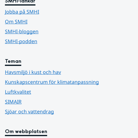
SMHI-länkar
Jobba på SMHI
Om SMHI
SMHI-bloggen
SMHI-podden
Teman
Havsmiljö i kust och hav
Kunskapscentrum för klimatanpassning
Luftkvalitet
SIMAIR
Sjöar och vattendrag
Om webbplatsen