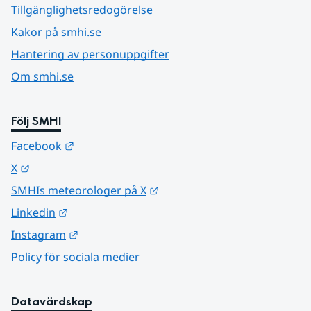
Tillgänglighetsredogörelse
Kakor på smhi.se
Hantering av personuppgifter
Om smhi.se
Följ SMHI
Länk till annan webbplats.
Facebook
Länk till annan webbplats.
X
Länk till annan webbplats.
SMHIs meteorologer på X
Länk till annan webbplats.
Linkedin
Länk till annan webbplats.
Instagram
Policy för sociala medier
Datavärdskap