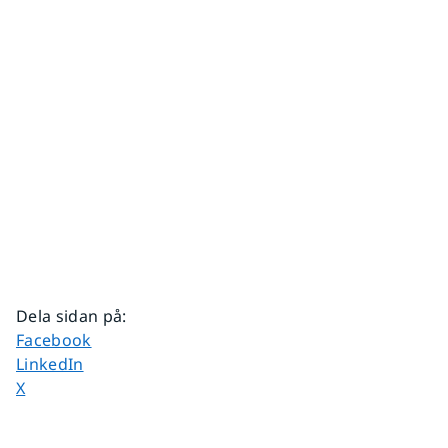
Dela sidan på
:
Dela sidan på
Facebook
Dela sidan på
LinkedIn
Dela sidan på
X