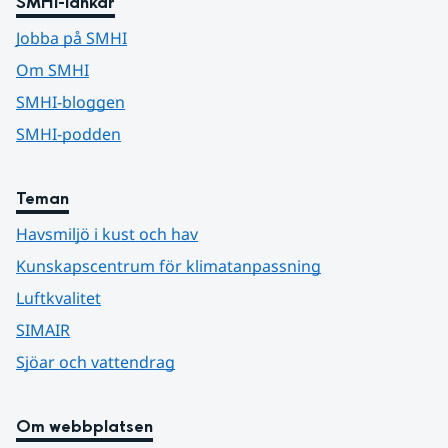
SMHI-länkar
Jobba på SMHI
Om SMHI
SMHI-bloggen
SMHI-podden
Teman
Havsmiljö i kust och hav
Kunskapscentrum för klimatanpassning
Luftkvalitet
SIMAIR
Sjöar och vattendrag
Om webbplatsen