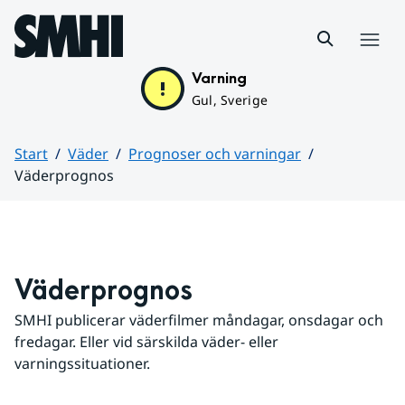
Hoppa till sidans innehåll
Meny
Varning
Gul, Sverige
Start
Väder
Prognoser och varningar
Väderprognos
Huvudinnehåll
Väderprognos
SMHI publicerar väderfilmer måndagar, onsdagar och 
fredagar. Eller vid särskilda väder- eller 
varningssituationer.