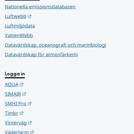
Nationella emissionsdatabasen
Länk till annan webbplats.
Luftwebb
Luftmiljödata
VattenWebb
Datavärdskap, oceanografi och marinbiologi
Datavärdskap för atmosfärkemi
Logga in
Länk till annan webbplats.
AQUA
Länk till annan webbplats.
SIMAIR
Länk till annan webbplats.
SMHI Pro
Länk till annan webbplats.
Timbr
Länk till annan webbplats.
Vinterväg
Länk till annan webbplats.
Väderlarm