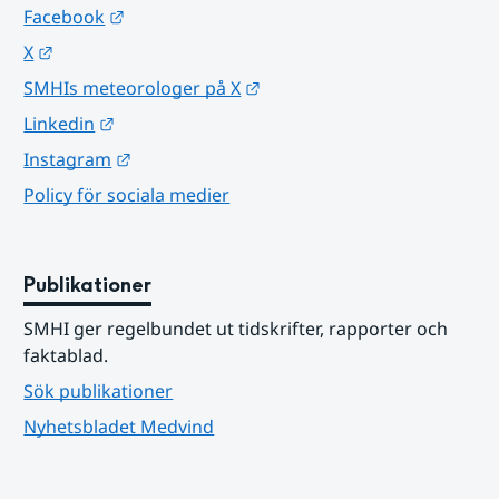
Länk till annan webbplats.
Facebook
Länk till annan webbplats.
X
Länk till annan webbplats.
SMHIs meteorologer på X
Länk till annan webbplats.
Linkedin
Länk till annan webbplats.
Instagram
Policy för sociala medier
Publikationer
SMHI ger regelbundet ut tidskrifter, rapporter och 
faktablad.
Sök publikationer
Nyhetsbladet Medvind