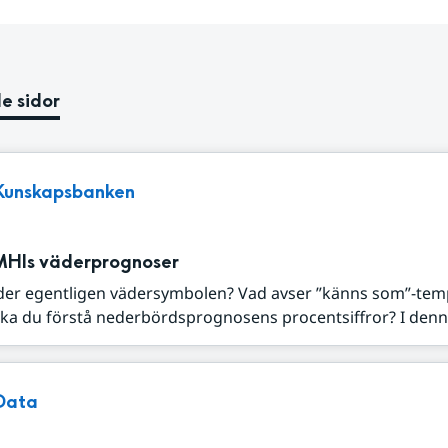
e sidor
Kunskapsbanken
MHIs väderprognoser
der egentligen vädersymbolen? Vad avser ”känns som”-tem
ka du förstå nederbördsprognosens procentsiffror? I denna
Data