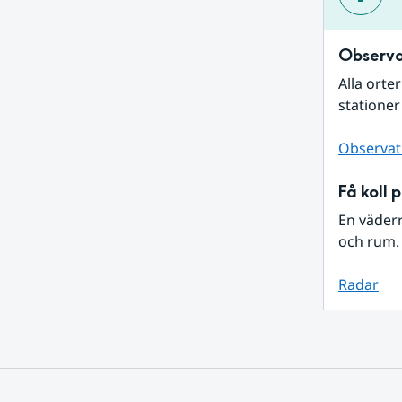
Observa
Alla orte
stationer
Observat
Få koll 
En väder
och rum. 
Radar