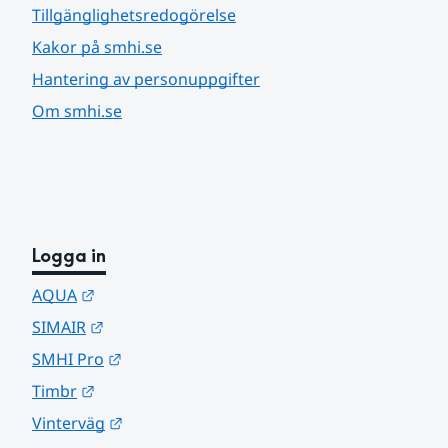
Tillgänglighetsredogörelse
Kakor på smhi.se
Hantering av personuppgifter
Om smhi.se
Logga in
Länk till annan webbplats.
AQUA
Länk till annan webbplats.
SIMAIR
Länk till annan webbplats.
SMHI Pro
Länk till annan webbplats.
Timbr
Länk till annan webbplats.
Vinterväg