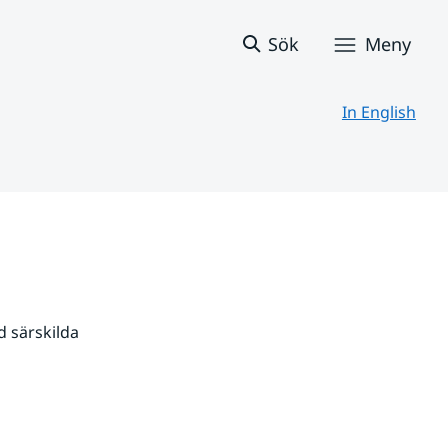
Sök
Meny
In English
 särskilda 