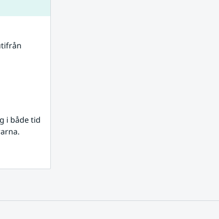
tifrån 
i både tid 
rarna.