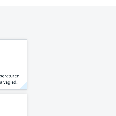
peraturen,
 vägled...