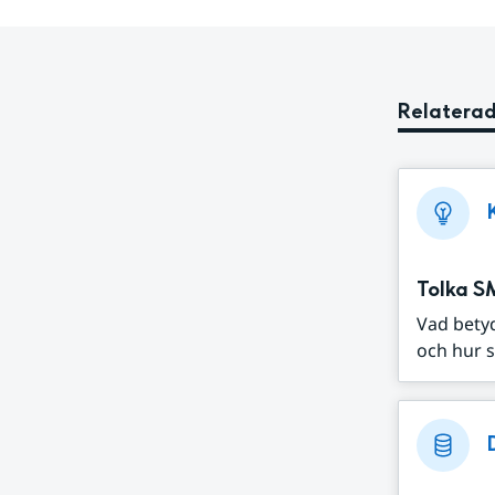
Relaterad
Tolka S
Vad bety
och hur s