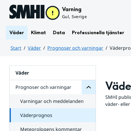
Hoppa till sidans innehåll
Varning
Gul, Sverige
Väder
Klimat
Data
Professionella tjänster
Start
Väder
Prognoser och varningar
Väderpr
varningar
och
Huvudinnehåll
Prognoser
för
Undersidor
Väder
Väde
Prognoser och varningar
SMHI public
Varningar och meddelanden
väder- eller
Väderprognos
Meteorologens kommentar