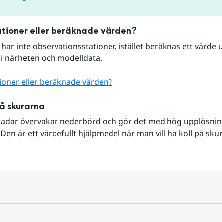
tioner eller beräknade värden?
r har inte observationsstationer, istället beräknas ett värde u
 i närheten och modelldata.
ioner eller beräknade värden?
på skurarna
radar övervakar nederbörd och gör det med hög upplösning 
Den är ett värdefullt hjälpmedel när man vill ha koll på sku