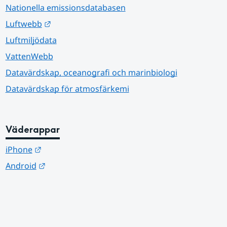
Nationella emissionsdatabasen
Länk till annan webbplats.
Luftwebb
Luftmiljödata
VattenWebb
Datavärdskap, oceanografi och marinbiologi
Datavärdskap för atmosfärkemi
Väderappar
Länk till annan webbplats.
iPhone
Länk till annan webbplats.
Android