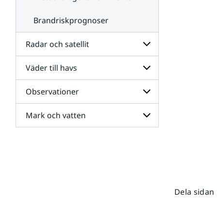
Brandriskprognoser
Radar och satellit
Väder till havs
Undersidor
för
Radar
Observationer
Undersidor
och
för
satellit
Väder
Mark och vatten
Undersidor
till
för
havs
Observationer
Undersidor
för
Mark
och
vatten
Dela sidan