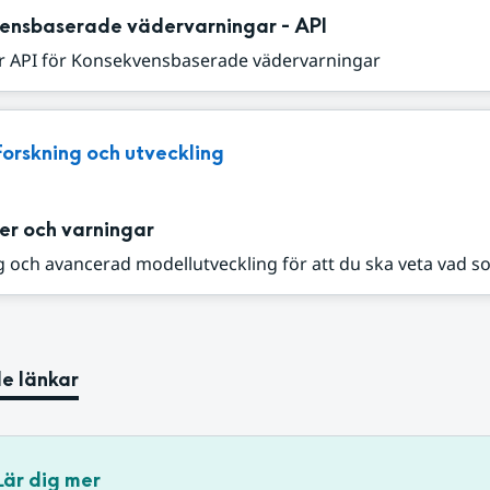
ensbaserade vädervarningar - API
r API för Konsekvensbaserade vädervarningar
Forskning och utveckling
er och varningar
 och avancerad modellutveckling för att du ska veta vad s
e länkar
Lär dig mer