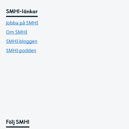
SMHI-länkar
Jobba på SMHI
Om SMHI
SMHI-bloggen
SMHI-podden
Följ SMHI