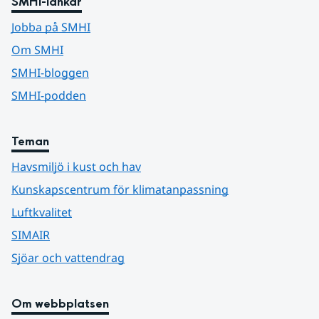
SMHI-länkar
Jobba på SMHI
Om SMHI
SMHI-bloggen
SMHI-podden
Teman
Havsmiljö i kust och hav
Kunskapscentrum för klimatanpassning
Luftkvalitet
SIMAIR
Sjöar och vattendrag
Om webbplatsen