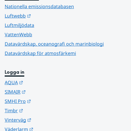
Nationella emissionsdatabasen
Länk till annan webbplats.
Luftwebb
Luftmiljödata
VattenWebb
Datavärdskap, oceanografi och marinbiologi
Datavärdskap för atmosfärkemi
Logga in
Länk till annan webbplats.
AQUA
Länk till annan webbplats.
SIMAIR
Länk till annan webbplats.
SMHI Pro
Länk till annan webbplats.
Timbr
Länk till annan webbplats.
Vinterväg
Länk till annan webbplats.
Väderlarm