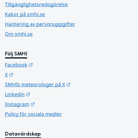
Tillgänglighetsredogörelse
Kakor på smhi.se
Hantering av personuppgifter
Om smhi.se
Följ SMHI
Länk till annan webbplats.
Facebook
Länk till annan webbplats.
X
Länk till annan webbplats.
SMHIs meteorologer på X
Länk till annan webbplats.
Linkedin
Länk till annan webbplats.
Instagram
Policy för sociala medier
Datavärdskap