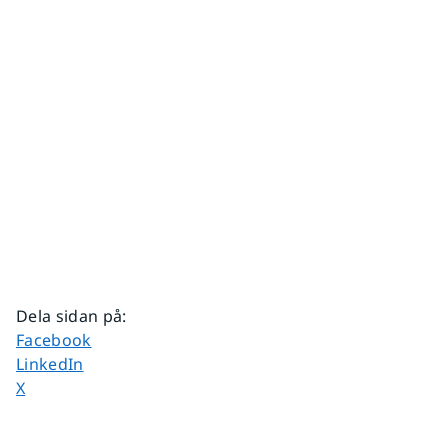
Dela sidan på
:
Dela sidan på
Facebook
Dela sidan på
LinkedIn
Dela sidan på
X