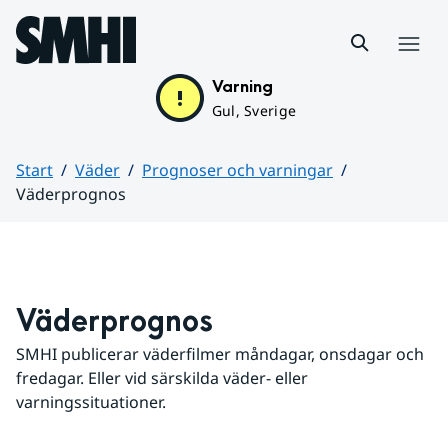
Hoppa till sidans innehåll
Meny
Varning
Gul, Sverige
Start
Väder
Prognoser och varningar
Väderprognos
Huvudinnehåll
Väderprognos
SMHI publicerar väderfilmer måndagar, onsdagar och 
fredagar. Eller vid särskilda väder- eller 
varningssituationer.