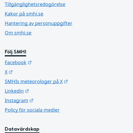
Tillgänglighetsredogörelse
Kakor på smhi.se
Hantering av personuppgifter
Om smhi.se
Följ SMHI
Länk till annan webbplats.
Facebook
Länk till annan webbplats.
X
Länk till annan webbplats.
SMHIs meteorologer på X
Länk till annan webbplats.
Linkedin
Länk till annan webbplats.
Instagram
Policy för sociala medier
Datavärdskap