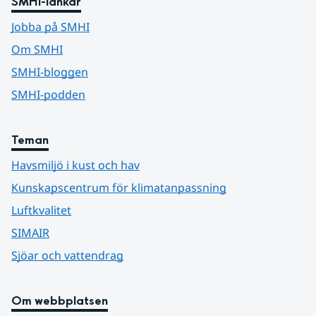
SMHI-länkar
Jobba på SMHI
Om SMHI
SMHI-bloggen
SMHI-podden
Teman
Havsmiljö i kust och hav
Kunskapscentrum för klimatanpassning
Luftkvalitet
SIMAIR
Sjöar och vattendrag
Om webbplatsen