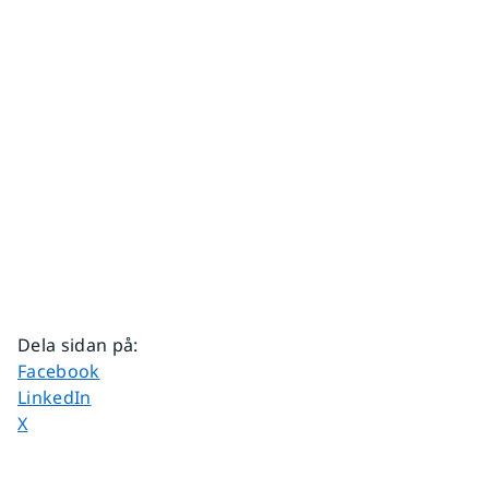
Dela sidan på
:
Dela sidan på
Facebook
Dela sidan på
LinkedIn
Dela sidan på
X