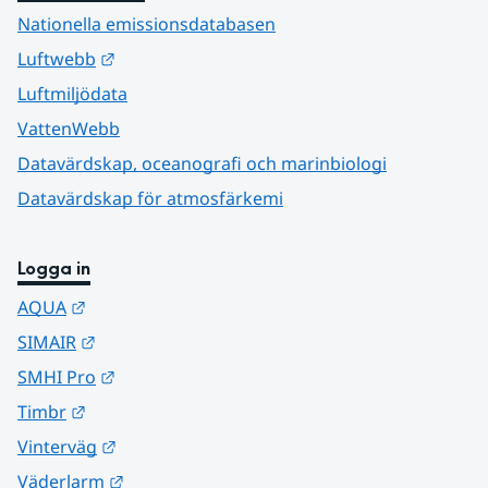
Nationella emissionsdatabasen
Länk till annan webbplats.
Luftwebb
Luftmiljödata
VattenWebb
Datavärdskap, oceanografi och marinbiologi
Datavärdskap för atmosfärkemi
Logga in
Länk till annan webbplats.
AQUA
Länk till annan webbplats.
SIMAIR
Länk till annan webbplats.
SMHI Pro
Länk till annan webbplats.
Timbr
Länk till annan webbplats.
Vinterväg
Länk till annan webbplats.
Väderlarm