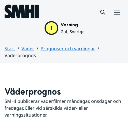
Hoppa till sidans innehåll
Meny
Varning
Gul, Sverige
Start
Väder
Prognoser och varningar
Väderprognos
Huvudinnehåll
Väderprognos
SMHI publicerar väderfilmer måndagar, onsdagar och 
fredagar. Eller vid särskilda väder- eller 
varningssituationer.