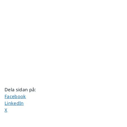
Dela sidan på
:
Dela sidan på
Facebook
Dela sidan på
LinkedIn
Dela sidan på
X