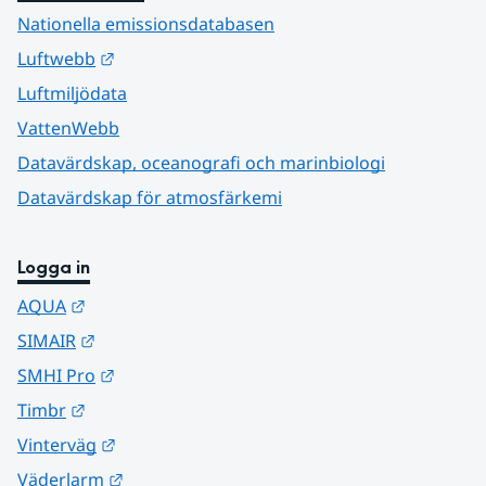
Nationella emissionsdatabasen
Länk till annan webbplats.
Luftwebb
Luftmiljödata
VattenWebb
Datavärdskap, oceanografi och marinbiologi
Datavärdskap för atmosfärkemi
Logga in
Länk till annan webbplats.
AQUA
Länk till annan webbplats.
SIMAIR
Länk till annan webbplats.
SMHI Pro
Länk till annan webbplats.
Timbr
Länk till annan webbplats.
Vinterväg
Länk till annan webbplats.
Väderlarm