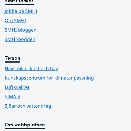
SMHI-länkar
Jobba på SMHI
Om SMHI
SMHI-bloggen
SMHI-podden
Teman
Havsmiljö i kust och hav
Kunskapscentrum för klimatanpassning
Luftkvalitet
SIMAIR
Sjöar och vattendrag
Om webbplatsen