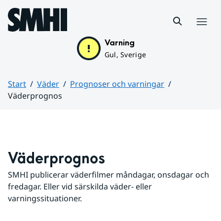
Hoppa till sidans innehåll
Meny
Varning
Gul, Sverige
Start
Väder
Prognoser och varningar
Väderprognos
Huvudinnehåll
Väderprognos
SMHI publicerar väderfilmer måndagar, onsdagar och 
fredagar. Eller vid särskilda väder- eller 
varningssituationer.