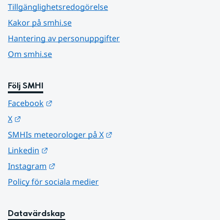
Tillgänglighetsredogörelse
Kakor på smhi.se
Hantering av personuppgifter
Om smhi.se
Följ SMHI
Länk till annan webbplats.
Facebook
Länk till annan webbplats.
X
Länk till annan webbplats.
SMHIs meteorologer på X
Länk till annan webbplats.
Linkedin
Länk till annan webbplats.
Instagram
Policy för sociala medier
Datavärdskap