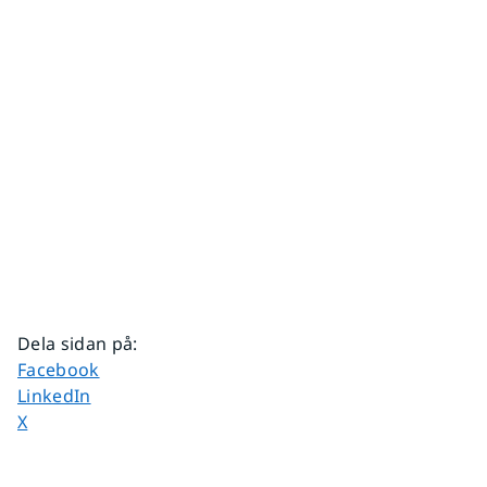
Dela sidan på
:
Dela sidan på
Facebook
Dela sidan på
LinkedIn
Dela sidan på
X