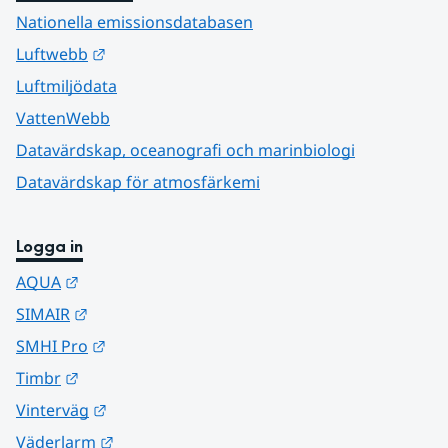
Nationella emissionsdatabasen
Länk till annan webbplats.
Luftwebb
Luftmiljödata
VattenWebb
Datavärdskap, oceanografi och marinbiologi
Datavärdskap för atmosfärkemi
Logga in
Länk till annan webbplats.
AQUA
Länk till annan webbplats.
SIMAIR
Länk till annan webbplats.
SMHI Pro
Länk till annan webbplats.
Timbr
Länk till annan webbplats.
Vinterväg
Länk till annan webbplats.
Väderlarm