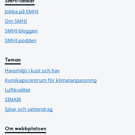
SMHI-länkar
Jobba på SMHI
Om SMHI
SMHI-bloggen
SMHI-podden
Teman
Havsmiljö i kust och hav
Kunskapscentrum för klimatanpassning
Luftkvalitet
SIMAIR
Sjöar och vattendrag
Om webbplatsen