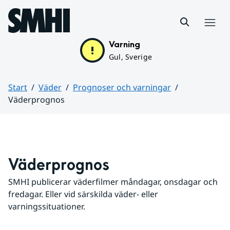
Hoppa till sidans innehåll
Meny
Varning
Gul, Sverige
Start
Väder
Prognoser och varningar
Väderprognos
Huvudinnehåll
Väderprognos
SMHI publicerar väderfilmer måndagar, onsdagar och 
fredagar. Eller vid särskilda väder- eller 
varningssituationer.