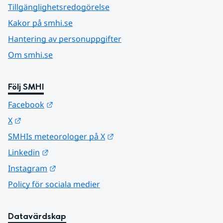
Tillgänglighetsredogörelse
Kakor på smhi.se
Hantering av personuppgifter
Om smhi.se
Följ SMHI
Länk till annan webbplats.
Facebook
Länk till annan webbplats.
X
Länk till annan webbplats.
SMHIs meteorologer på X
Länk till annan webbplats.
Linkedin
Länk till annan webbplats.
Instagram
Policy för sociala medier
Datavärdskap