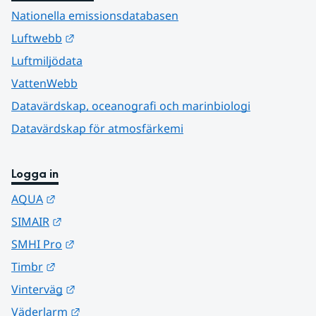
Nationella emissionsdatabasen
Länk till annan webbplats.
Luftwebb
Luftmiljödata
VattenWebb
Datavärdskap, oceanografi och marinbiologi
Datavärdskap för atmosfärkemi
Logga in
Länk till annan webbplats.
AQUA
Länk till annan webbplats.
SIMAIR
Länk till annan webbplats.
SMHI Pro
Länk till annan webbplats.
Timbr
Länk till annan webbplats.
Vinterväg
Länk till annan webbplats.
Väderlarm