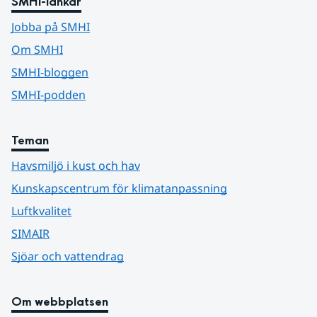
SMHI-länkar
Jobba på SMHI
Om SMHI
SMHI-bloggen
SMHI-podden
Teman
Havsmiljö i kust och hav
Kunskapscentrum för klimatanpassning
Luftkvalitet
SIMAIR
Sjöar och vattendrag
Om webbplatsen