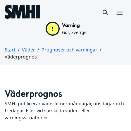
Hoppa till sidans innehåll
Meny
Varning
Gul, Sverige
Start
Väder
Prognoser och varningar
Väderprognos
Huvudinnehåll
Väderprognos
SMHI publicerar väderfilmer måndagar, onsdagar och 
fredagar. Eller vid särskilda väder- eller 
varningssituationer.