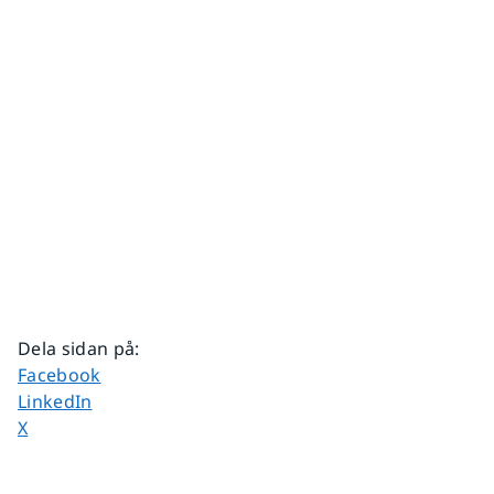
Dela sidan på
:
Dela sidan på
Facebook
Dela sidan på
LinkedIn
Dela sidan på
X