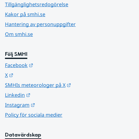
Tillgänglighetsredogörelse
Kakor på smhi.se
Hantering av personuppgifter
Om smhi.se
Följ SMHI
Länk till annan webbplats.
Facebook
Länk till annan webbplats.
X
Länk till annan webbplats.
SMHIs meteorologer på X
Länk till annan webbplats.
Linkedin
Länk till annan webbplats.
Instagram
Policy för sociala medier
Datavärdskap