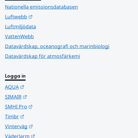
Nationella emissionsdatabasen
Länk till annan webbplats.
Luftwebb
Luftmiljödata
VattenWebb
Datavärdskap, oceanografi och marinbiologi
Datavärdskap för atmosfärkemi
Logga in
Länk till annan webbplats.
AQUA
Länk till annan webbplats.
SIMAIR
Länk till annan webbplats.
SMHI Pro
Länk till annan webbplats.
Timbr
Länk till annan webbplats.
Vinterväg
Länk till annan webbplats.
Väderlarm