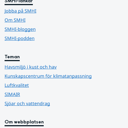
SMHI-länkar
Jobba på SMHI
Om SMHI
SMHI-bloggen
SMHI-podden
Teman
Havsmiljö i kust och hav
Kunskapscentrum för klimatanpassning
Luftkvalitet
SIMAIR
Sjöar och vattendrag
Om webbplatsen