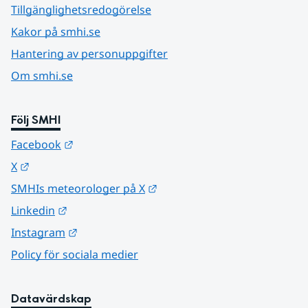
Tillgänglighetsredogörelse
Kakor på smhi.se
Hantering av personuppgifter
Om smhi.se
Följ SMHI
Länk till annan webbplats.
Facebook
Länk till annan webbplats.
X
Länk till annan webbplats.
SMHIs meteorologer på X
Länk till annan webbplats.
Linkedin
Länk till annan webbplats.
Instagram
Policy för sociala medier
Datavärdskap