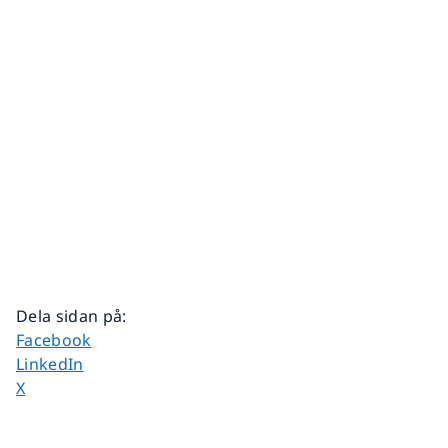
Dela sidan på
:
Dela sidan på
Facebook
Dela sidan på
LinkedIn
Dela sidan på
X