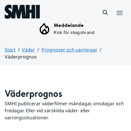
Hoppa till sidans innehåll
Meny
Meddelande
Risk för skogsbrand
Start
Väder
Prognoser och varningar
Väderprognos
Huvudinnehåll
Väderprognos
SMHI publicerar väderfilmer måndagar, onsdagar och 
fredagar. Eller vid särskilda väder- eller 
varningssituationer.