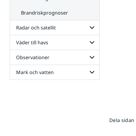
Brandriskprognoser
Radar och satellit
Väder till havs
Undersidor
för
Radar
Observationer
Undersidor
och
för
satellit
Väder
Mark och vatten
Undersidor
till
för
havs
Observationer
Undersidor
för
Mark
och
vatten
Dela sidan