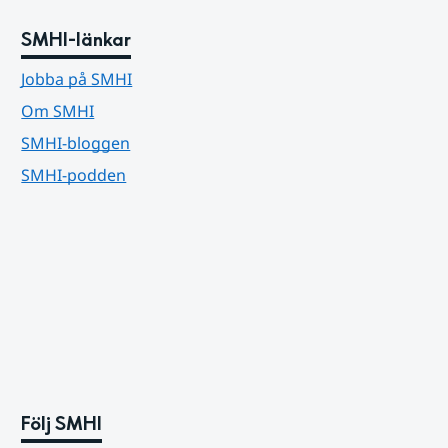
SMHI-länkar
Jobba på SMHI
Om SMHI
SMHI-bloggen
SMHI-podden
Följ SMHI