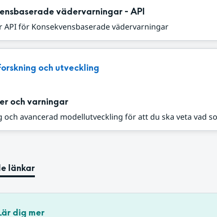
ensbaserade vädervarningar - API
r API för Konsekvensbaserade vädervarningar
Forskning och utveckling
er och varningar
 och avancerad modellutveckling för att du ska veta vad s
e länkar
Lär dig mer