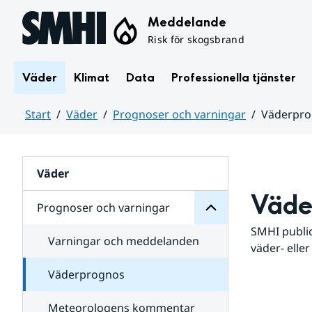
Hoppa till sidans innehåll
Meddelande
Risk för skogsbrand
Väder
Klimat
Data
Professionella tjänster
Start
Väder
Prognoser och varningar
Väderpr
varningar
och
Huvudinnehåll
Prognoser
för
Undersidor
Väder
Väde
Prognoser och varningar
SMHI public
Varningar och meddelanden
väder- eller
Väderprognos
Meteorologens kommentar