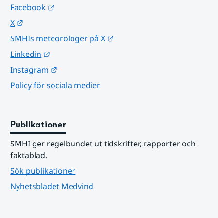
Länk till annan webbplats.
Facebook
Länk till annan webbplats.
X
Länk till annan webbplats.
SMHIs meteorologer på X
Länk till annan webbplats.
Linkedin
Länk till annan webbplats.
Instagram
Policy för sociala medier
Publikationer
SMHI ger regelbundet ut tidskrifter, rapporter och 
faktablad.
Sök publikationer
Nyhetsbladet Medvind