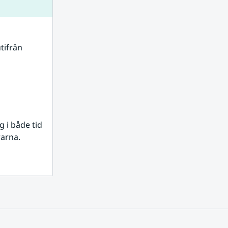
tifrån 
i både tid 
rarna.