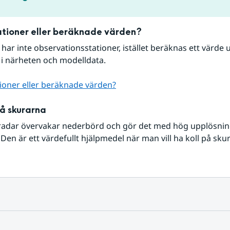
tioner eller beräknade värden?
r har inte observationsstationer, istället beräknas ett värde u
 i närheten och modelldata.
ioner eller beräknade värden?
på skurarna
radar övervakar nederbörd och gör det med hög upplösning 
Den är ett värdefullt hjälpmedel när man vill ha koll på sku