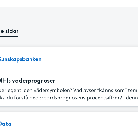
e sidor
Kunskapsbanken
MHIs väderprognoser
der egentligen vädersymbolen? Vad avser ”känns som”-tem
ka du förstå nederbördsprognosens procentsiffror? I denna
Data