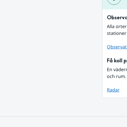
Observa
Alla orte
stationer
Observat
Få koll 
En väder
och rum. 
Radar