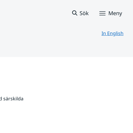
Sök
Meny
In English
 särskilda 