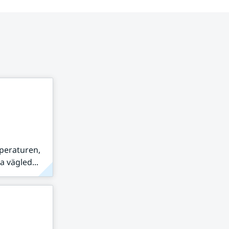
peraturen,
 vägled...