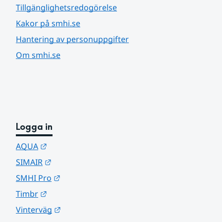
Tillgänglighetsredogörelse
Kakor på smhi.se
Hantering av personuppgifter
Om smhi.se
Logga in
Länk till annan webbplats.
AQUA
Länk till annan webbplats.
SIMAIR
Länk till annan webbplats.
SMHI Pro
Länk till annan webbplats.
Timbr
Länk till annan webbplats.
Vinterväg