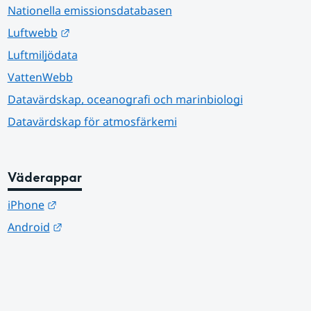
Nationella emissionsdatabasen
Länk till annan webbplats.
Luftwebb
Luftmiljödata
VattenWebb
Datavärdskap, oceanografi och marinbiologi
Datavärdskap för atmosfärkemi
Väderappar
Länk till annan webbplats.
iPhone
Länk till annan webbplats.
Android