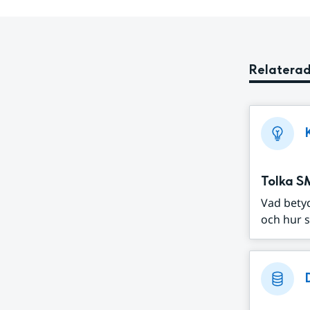
Relaterad
Tolka S
Vad bety
och hur s