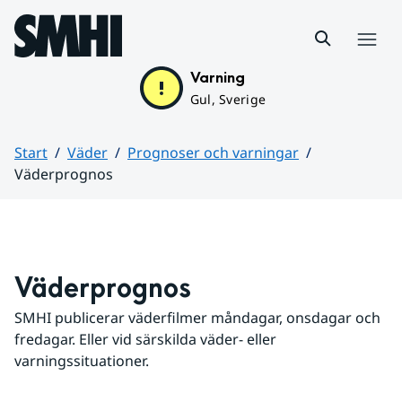
Hoppa till sidans innehåll
Meny
Varning
Gul, Sverige
Start
Väder
Prognoser och varningar
Väderprognos
Huvudinnehåll
Väderprognos
SMHI publicerar väderfilmer måndagar, onsdagar och 
fredagar. Eller vid särskilda väder- eller 
varningssituationer.