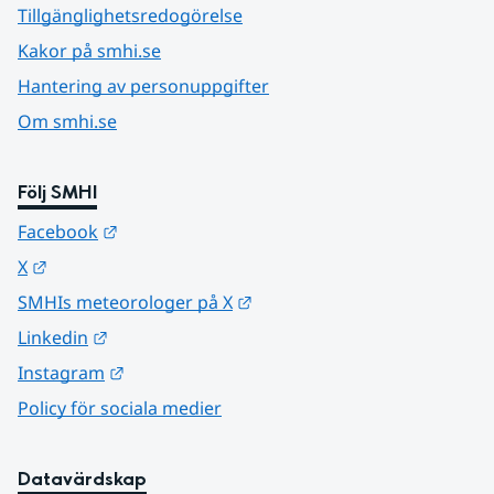
Tillgänglighetsredogörelse
Kakor på smhi.se
Hantering av personuppgifter
Om smhi.se
Följ SMHI
Länk till annan webbplats.
Facebook
Länk till annan webbplats.
X
Länk till annan webbplats.
SMHIs meteorologer på X
Länk till annan webbplats.
Linkedin
Länk till annan webbplats.
Instagram
Policy för sociala medier
Datavärdskap