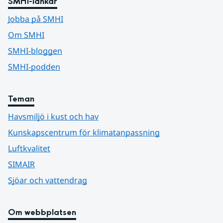
SMHI-länkar
Jobba på SMHI
Om SMHI
SMHI-bloggen
SMHI-podden
Teman
Havsmiljö i kust och hav
Kunskapscentrum för klimatanpassning
Luftkvalitet
SIMAIR
Sjöar och vattendrag
Om webbplatsen