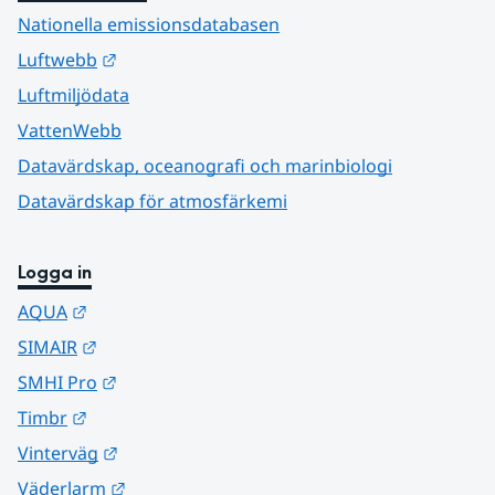
Nationella emissionsdatabasen
Länk till annan webbplats.
Luftwebb
Luftmiljödata
VattenWebb
Datavärdskap, oceanografi och marinbiologi
Datavärdskap för atmosfärkemi
Logga in
Länk till annan webbplats.
AQUA
Länk till annan webbplats.
SIMAIR
Länk till annan webbplats.
SMHI Pro
Länk till annan webbplats.
Timbr
Länk till annan webbplats.
Vinterväg
Länk till annan webbplats.
Väderlarm