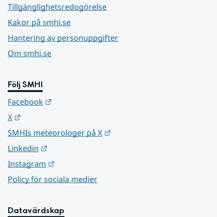
Tillgänglighetsredogörelse
Kakor på smhi.se
Hantering av personuppgifter
Om smhi.se
Följ SMHI
Länk till annan webbplats.
Facebook
Länk till annan webbplats.
X
Länk till annan webbplats.
SMHIs meteorologer på X
Länk till annan webbplats.
Linkedin
Länk till annan webbplats.
Instagram
Policy för sociala medier
Datavärdskap