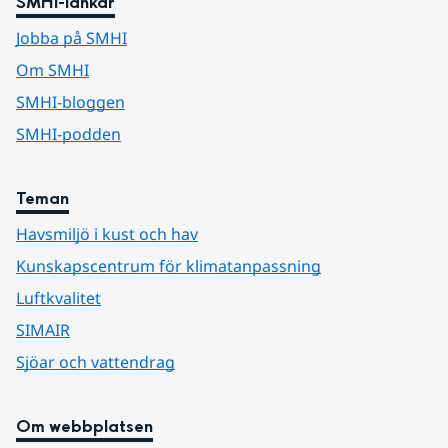
SMHI-länkar
Jobba på SMHI
Om SMHI
SMHI-bloggen
SMHI-podden
Teman
Havsmiljö i kust och hav
Kunskapscentrum för klimatanpassning
Luftkvalitet
SIMAIR
Sjöar och vattendrag
Om webbplatsen