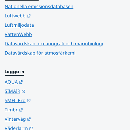
Nationella emissionsdatabasen
Länk till annan webbplats.
Luftwebb
Luftmiljödata
VattenWebb
Datavärdskap, oceanografi och marinbiologi
Datavärdskap för atmosfärkemi
Logga in
Länk till annan webbplats.
AQUA
Länk till annan webbplats.
SIMAIR
Länk till annan webbplats.
SMHI Pro
Länk till annan webbplats.
Timbr
Länk till annan webbplats.
Vinterväg
Länk till annan webbplats.
Väderlarm