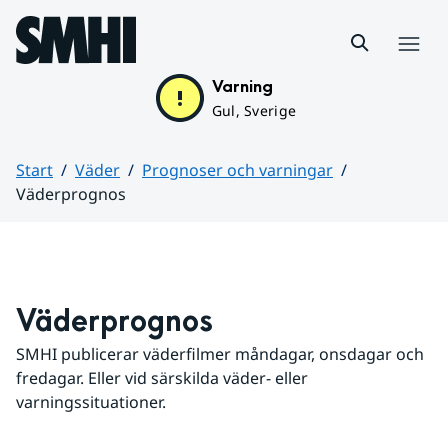
Hoppa till sidans innehåll
Meny
Varning
Gul, Sverige
Start
Väder
Prognoser och varningar
Väderprognos
Huvudinnehåll
Väderprognos
SMHI publicerar väderfilmer måndagar, onsdagar och 
fredagar. Eller vid särskilda väder- eller 
varningssituationer.