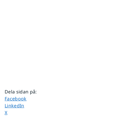
Dela sidan på
:
Dela sidan på
Facebook
Dela sidan på
LinkedIn
Dela sidan på
X