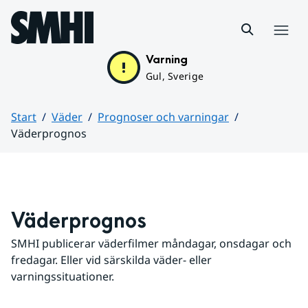
Hoppa till sidans innehåll
Meny
Varning
Gul, Sverige
Start
Väder
Prognoser och varningar
Väderprognos
Huvudinnehåll
Väderprognos
SMHI publicerar väderfilmer måndagar, onsdagar och 
fredagar. Eller vid särskilda väder- eller 
varningssituationer.