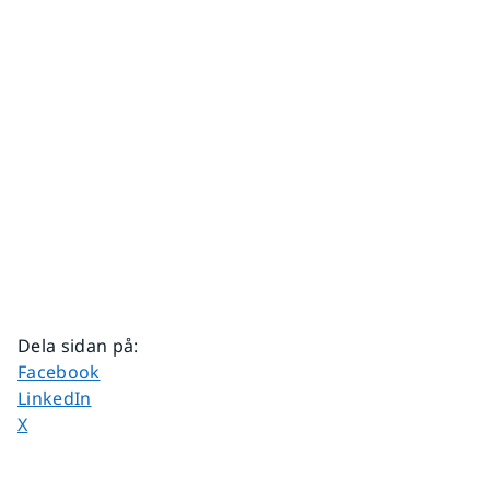
Dela sidan på
:
Dela sidan på
Facebook
Dela sidan på
LinkedIn
Dela sidan på
X