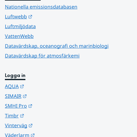
Nationella emissionsdatabasen
Länk till annan webbplats.
Luftwebb
Luftmiljödata
VattenWebb
Datavärdskap, oceanografi och marinbiologi
Datavärdskap för atmosfärkemi
Logga in
Länk till annan webbplats.
AQUA
Länk till annan webbplats.
SIMAIR
Länk till annan webbplats.
SMHI Pro
Länk till annan webbplats.
Timbr
Länk till annan webbplats.
Vinterväg
Länk till annan webbplats.
Väderlarm