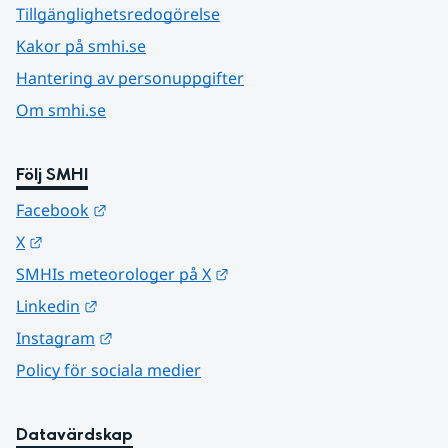
Tillgänglighetsredogörelse
Kakor på smhi.se
Hantering av personuppgifter
Om smhi.se
Följ SMHI
Länk till annan webbplats.
Facebook
Länk till annan webbplats.
X
Länk till annan webbplats.
SMHIs meteorologer på X
Länk till annan webbplats.
Linkedin
Länk till annan webbplats.
Instagram
Policy för sociala medier
Datavärdskap