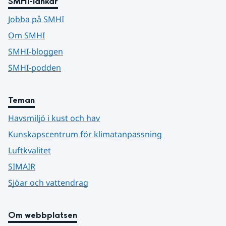
SMHI-länkar
Jobba på SMHI
Om SMHI
SMHI-bloggen
SMHI-podden
Teman
Havsmiljö i kust och hav
Kunskapscentrum för klimatanpassning
Luftkvalitet
SIMAIR
Sjöar och vattendrag
Om webbplatsen