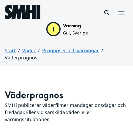
Hoppa till sidans innehåll
Meny
Varning
Gul, Sverige
Start
Väder
Prognoser och varningar
Väderprognos
Huvudinnehåll
Väderprognos
SMHI publicerar väderfilmer måndagar, onsdagar och 
fredagar. Eller vid särskilda väder- eller 
varningssituationer.