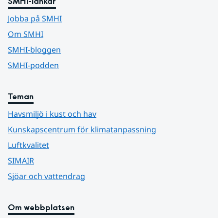
SMHI-länkar
Jobba på SMHI
Om SMHI
SMHI-bloggen
SMHI-podden
Teman
Havsmiljö i kust och hav
Kunskapscentrum för klimatanpassning
Luftkvalitet
SIMAIR
Sjöar och vattendrag
Om webbplatsen