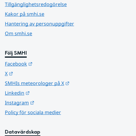
Tillgänglighetsredogörelse
Kakor på smhi.se
Hantering av personuppgifter
Om smhi.se
Följ SMHI
Länk till annan webbplats.
Facebook
Länk till annan webbplats.
X
Länk till annan webbplats.
SMHIs meteorologer på X
Länk till annan webbplats.
Linkedin
Länk till annan webbplats.
Instagram
Policy för sociala medier
Datavärdskap