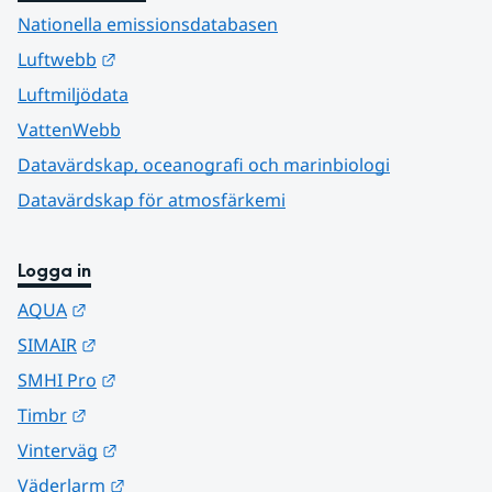
Nationella emissionsdatabasen
Länk till annan webbplats.
Luftwebb
Luftmiljödata
VattenWebb
Datavärdskap, oceanografi och marinbiologi
Datavärdskap för atmosfärkemi
Logga in
Länk till annan webbplats.
AQUA
Länk till annan webbplats.
SIMAIR
Länk till annan webbplats.
SMHI Pro
Länk till annan webbplats.
Timbr
Länk till annan webbplats.
Vinterväg
Länk till annan webbplats.
Väderlarm