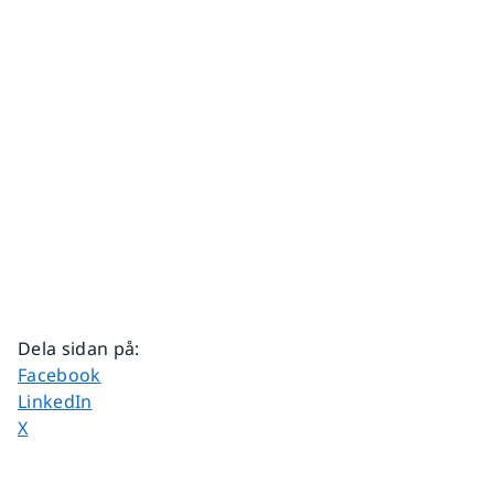
Dela sidan på
:
Dela sidan på
Facebook
Dela sidan på
LinkedIn
Dela sidan på
X