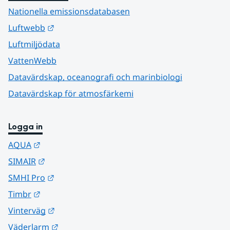
Nationella emissionsdatabasen
Länk till annan webbplats.
Luftwebb
Luftmiljödata
VattenWebb
Datavärdskap, oceanografi och marinbiologi
Datavärdskap för atmosfärkemi
Logga in
Länk till annan webbplats.
AQUA
Länk till annan webbplats.
SIMAIR
Länk till annan webbplats.
SMHI Pro
Länk till annan webbplats.
Timbr
Länk till annan webbplats.
Vinterväg
Länk till annan webbplats.
Väderlarm