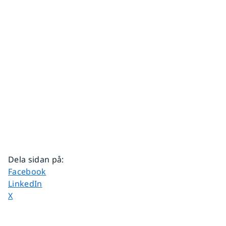
Dela sidan på
:
Dela sidan på
Facebook
Dela sidan på
LinkedIn
Dela sidan på
X