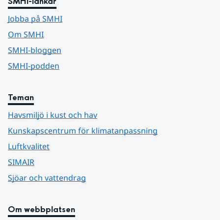
SMHI-länkar
Jobba på SMHI
Om SMHI
SMHI-bloggen
SMHI-podden
Teman
Havsmiljö i kust och hav
Kunskapscentrum för klimatanpassning
Luftkvalitet
SIMAIR
Sjöar och vattendrag
Om webbplatsen