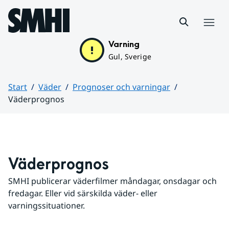
Hoppa till sidans innehåll
Meny
Varning
Gul, Sverige
Start
Väder
Prognoser och varningar
Väderprognos
Huvudinnehåll
Väderprognos
SMHI publicerar väderfilmer måndagar, onsdagar och 
fredagar. Eller vid särskilda väder- eller 
varningssituationer.