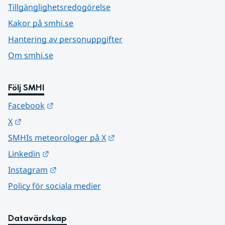
Tillgänglighetsredogörelse
Kakor på smhi.se
Hantering av personuppgifter
Om smhi.se
Följ SMHI
Länk till annan webbplats.
Facebook
Länk till annan webbplats.
X
Länk till annan webbplats.
SMHIs meteorologer på X
Länk till annan webbplats.
Linkedin
Länk till annan webbplats.
Instagram
Policy för sociala medier
Datavärdskap