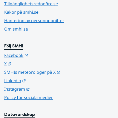
Tillgänglighetsredogörelse
Kakor på smhi.se
Hantering av personuppgifter
Om smhi.se
Följ SMHI
Länk till annan webbplats.
Facebook
Länk till annan webbplats.
X
Länk till annan webbplats.
SMHIs meteorologer på X
Länk till annan webbplats.
Linkedin
Länk till annan webbplats.
Instagram
Policy för sociala medier
Datavärdskap