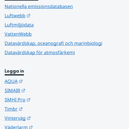
Nationella emissionsdatabasen
Länk till annan webbplats.
Luftwebb
Luftmiljödata
VattenWebb
Datavärdskap, oceanografi och marinbiologi
Datavärdskap för atmosfärkemi
Logga in
Länk till annan webbplats.
AQUA
Länk till annan webbplats.
SIMAIR
Länk till annan webbplats.
SMHI Pro
Länk till annan webbplats.
Timbr
Länk till annan webbplats.
Vinterväg
Länk till annan webbplats.
Väderlarm