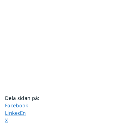
Dela sidan på
:
Dela sidan på
Facebook
Dela sidan på
LinkedIn
Dela sidan på
X