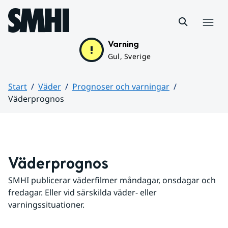
Hoppa till sidans innehåll
Meny
Varning
Gul, Sverige
Start
Väder
Prognoser och varningar
Väderprognos
Huvudinnehåll
Väderprognos
SMHI publicerar väderfilmer måndagar, onsdagar och 
fredagar. Eller vid särskilda väder- eller 
varningssituationer.