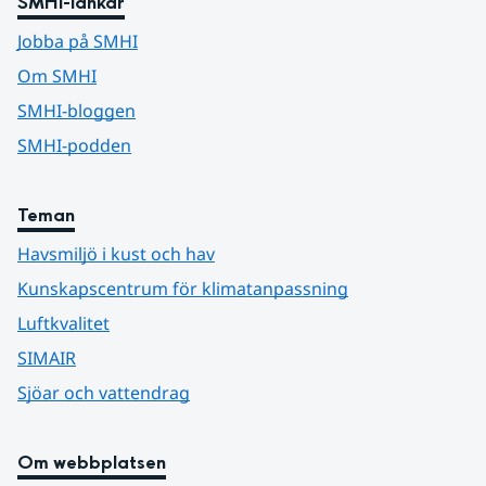
SMHI-länkar
Jobba på SMHI
Om SMHI
SMHI-bloggen
SMHI-podden
Teman
Havsmiljö i kust och hav
Kunskapscentrum för klimatanpassning
Luftkvalitet
SIMAIR
Sjöar och vattendrag
Om webbplatsen