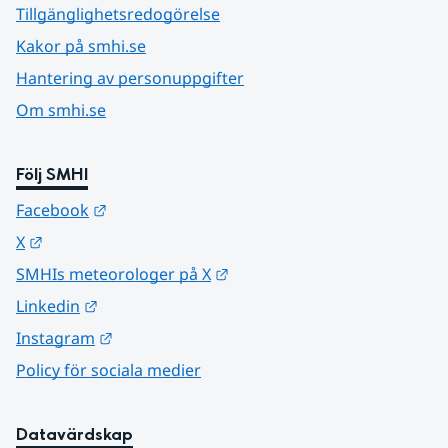
Tillgänglighetsredogörelse
Kakor på smhi.se
Hantering av personuppgifter
Om smhi.se
Följ SMHI
Länk till annan webbplats.
Facebook
Länk till annan webbplats.
X
Länk till annan webbplats.
SMHIs meteorologer på X
Länk till annan webbplats.
Linkedin
Länk till annan webbplats.
Instagram
Policy för sociala medier
Datavärdskap