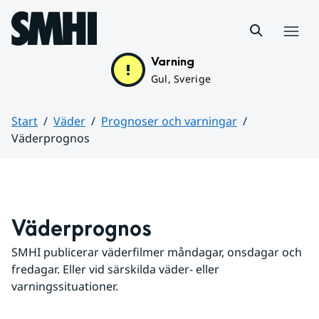
Hoppa till sidans innehåll
Meny
Varning
Gul, Sverige
Start
Väder
Prognoser och varningar
Väderprognos
Huvudinnehåll
Väderprognos
SMHI publicerar väderfilmer måndagar, onsdagar och 
fredagar. Eller vid särskilda väder- eller 
varningssituationer.