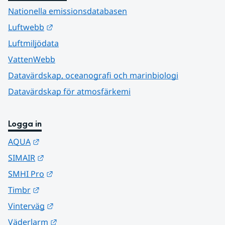
Nationella emissionsdatabasen
Länk till annan webbplats.
Luftwebb
Luftmiljödata
VattenWebb
Datavärdskap, oceanografi och marinbiologi
Datavärdskap för atmosfärkemi
Logga in
Länk till annan webbplats.
AQUA
Länk till annan webbplats.
SIMAIR
Länk till annan webbplats.
SMHI Pro
Länk till annan webbplats.
Timbr
Länk till annan webbplats.
Vinterväg
Länk till annan webbplats.
Väderlarm