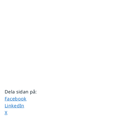
Dela sidan på
:
Dela sidan på
Facebook
Dela sidan på
LinkedIn
Dela sidan på
X