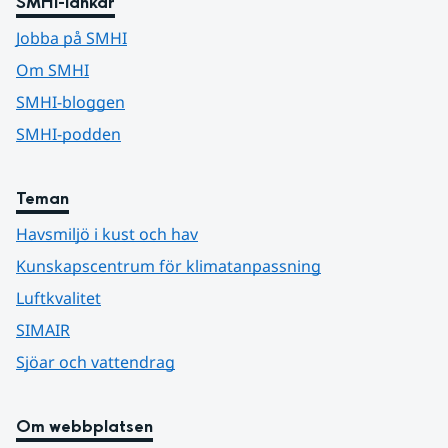
SMHI-länkar
Jobba på SMHI
Om SMHI
SMHI-bloggen
SMHI-podden
Teman
Havsmiljö i kust och hav
Kunskapscentrum för klimatanpassning
Luftkvalitet
SIMAIR
Sjöar och vattendrag
Om webbplatsen