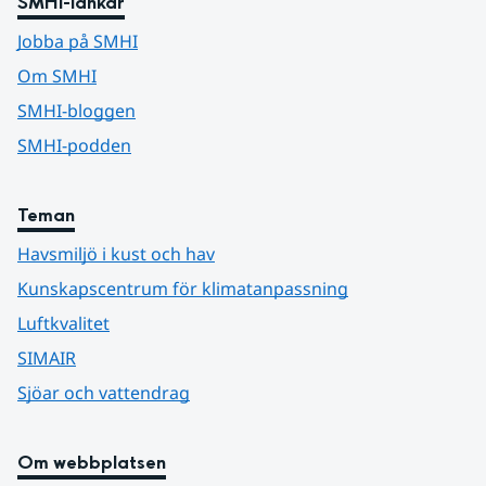
SMHI-länkar
Jobba på SMHI
Om SMHI
SMHI-bloggen
SMHI-podden
Teman
Havsmiljö i kust och hav
Kunskapscentrum för klimatanpassning
Luftkvalitet
SIMAIR
Sjöar och vattendrag
Om webbplatsen