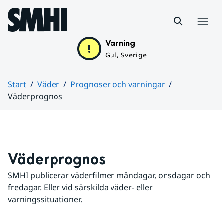
Hoppa till sidans innehåll
Meny
Varning
Gul, Sverige
Start
Väder
Prognoser och varningar
Väderprognos
Huvudinnehåll
Väderprognos
SMHI publicerar väderfilmer måndagar, onsdagar och 
fredagar. Eller vid särskilda väder- eller 
varningssituationer.