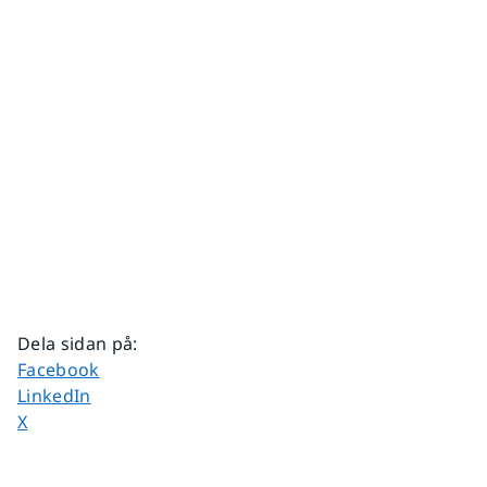
Dela sidan på
:
Dela sidan på
Facebook
Dela sidan på
LinkedIn
Dela sidan på
X