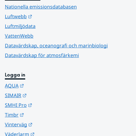
Nationella emissionsdatabasen
Länk till annan webbplats.
Luftwebb
Luftmiljödata
VattenWebb
Datavärdskap, oceanografi och marinbiologi
Datavärdskap för atmosfärkemi
Logga in
Länk till annan webbplats.
AQUA
Länk till annan webbplats.
SIMAIR
Länk till annan webbplats.
SMHI Pro
Länk till annan webbplats.
Timbr
Länk till annan webbplats.
Vinterväg
Länk till annan webbplats.
Väderlarm