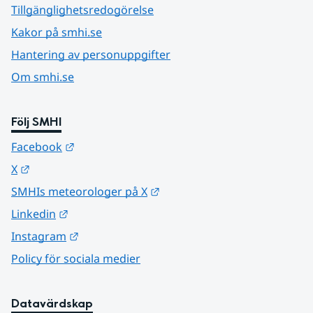
Tillgänglighetsredogörelse
Kakor på smhi.se
Hantering av personuppgifter
Om smhi.se
Följ SMHI
Länk till annan webbplats.
Facebook
Länk till annan webbplats.
X
Länk till annan webbplats.
SMHIs meteorologer på X
Länk till annan webbplats.
Linkedin
Länk till annan webbplats.
Instagram
Policy för sociala medier
Datavärdskap