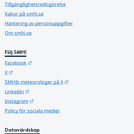
Tillgänglighetsredogörelse
Kakor på smhi.se
Hantering av personuppgifter
Om smhi.se
Följ SMHI
Länk till annan webbplats.
Facebook
Länk till annan webbplats.
X
Länk till annan webbplats.
SMHIs meteorologer på X
Länk till annan webbplats.
Linkedin
Länk till annan webbplats.
Instagram
Policy för sociala medier
Datavärdskap