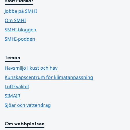
SMHI-länkar
Jobba på SMHI
Om SMHI
SMHI-bloggen
SMHI-podden
Teman
Havsmiljö i kust och hav
Kunskapscentrum för klimatanpassning
Luftkvalitet
SIMAIR
Sjöar och vattendrag
Om webbplatsen