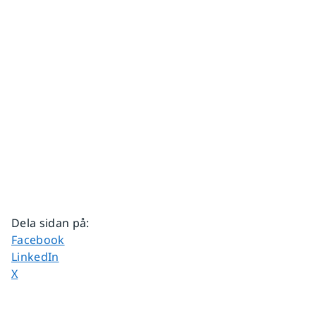
Dela sidan på
:
Dela sidan på
Facebook
Dela sidan på
LinkedIn
Dela sidan på
X