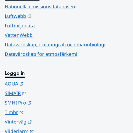
Nationella emissionsdatabasen
Länk till annan webbplats.
Luftwebb
Luftmiljödata
VattenWebb
Datavärdskap, oceanografi och marinbiologi
Datavärdskap för atmosfärkemi
Logga in
Länk till annan webbplats.
AQUA
Länk till annan webbplats.
SIMAIR
Länk till annan webbplats.
SMHI Pro
Länk till annan webbplats.
Timbr
Länk till annan webbplats.
Vinterväg
Länk till annan webbplats.
Väderlarm