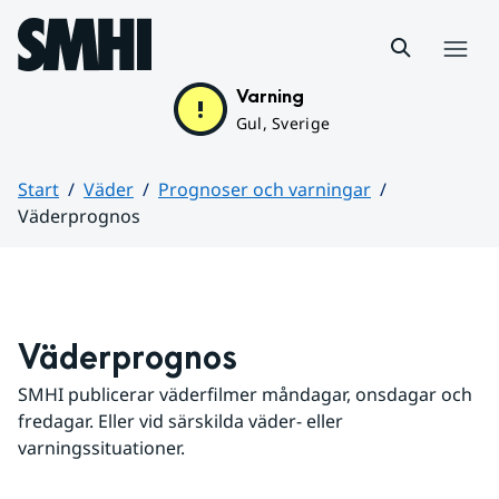
Hoppa till sidans innehåll
Meny
Varning
Gul, Sverige
Start
Väder
Prognoser och varningar
Väderprognos
Huvudinnehåll
Väderprognos
SMHI publicerar väderfilmer måndagar, onsdagar och 
fredagar. Eller vid särskilda väder- eller 
varningssituationer.