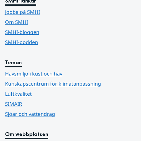
SMHI-länkar
Jobba på SMHI
Om SMHI
SMHI-bloggen
SMHI-podden
Teman
Havsmiljö i kust och hav
Kunskapscentrum för klimatanpassning
Luftkvalitet
SIMAIR
Sjöar och vattendrag
Om webbplatsen