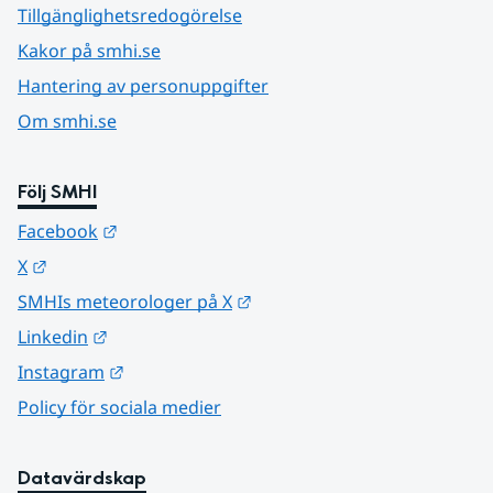
Tillgänglighetsredogörelse
Kakor på smhi.se
Hantering av personuppgifter
Om smhi.se
Följ SMHI
Länk till annan webbplats.
Facebook
Länk till annan webbplats.
X
Länk till annan webbplats.
SMHIs meteorologer på X
Länk till annan webbplats.
Linkedin
Länk till annan webbplats.
Instagram
Policy för sociala medier
Datavärdskap