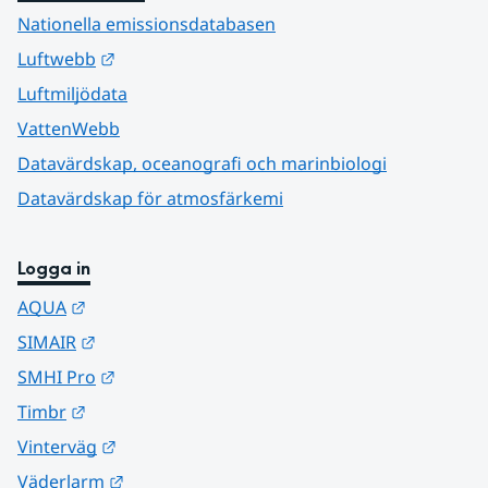
Nationella emissionsdatabasen
Länk till annan webbplats.
Luftwebb
Luftmiljödata
VattenWebb
Datavärdskap, oceanografi och marinbiologi
Datavärdskap för atmosfärkemi
Logga in
Länk till annan webbplats.
AQUA
Länk till annan webbplats.
SIMAIR
Länk till annan webbplats.
SMHI Pro
Länk till annan webbplats.
Timbr
Länk till annan webbplats.
Vinterväg
Länk till annan webbplats.
Väderlarm