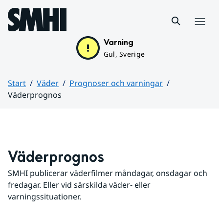
Hoppa till sidans innehåll
Meny
Varning
Gul, Sverige
Start
Väder
Prognoser och varningar
Väderprognos
Huvudinnehåll
Väderprognos
SMHI publicerar väderfilmer måndagar, onsdagar och 
fredagar. Eller vid särskilda väder- eller 
varningssituationer.