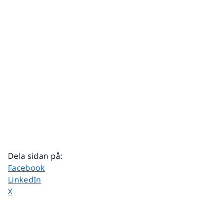
Dela sidan på
:
Dela sidan på
Facebook
Dela sidan på
LinkedIn
Dela sidan på
X