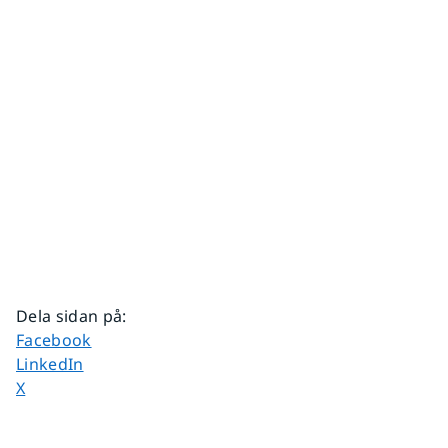
Dela sidan på
:
Dela sidan på
Facebook
Dela sidan på
LinkedIn
Dela sidan på
X