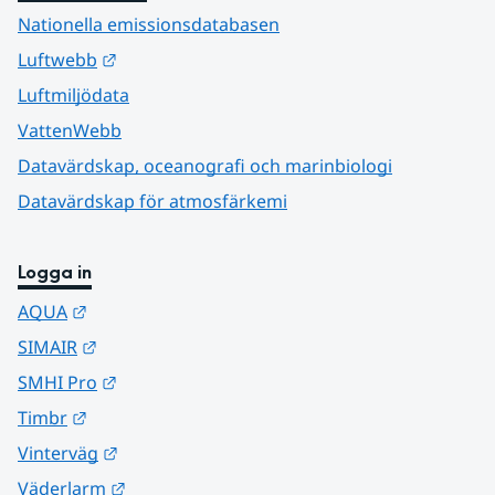
Nationella emissionsdatabasen
Länk till annan webbplats.
Luftwebb
Luftmiljödata
VattenWebb
Datavärdskap, oceanografi och marinbiologi
Datavärdskap för atmosfärkemi
Logga in
Länk till annan webbplats.
AQUA
Länk till annan webbplats.
SIMAIR
Länk till annan webbplats.
SMHI Pro
Länk till annan webbplats.
Timbr
Länk till annan webbplats.
Vinterväg
Länk till annan webbplats.
Väderlarm