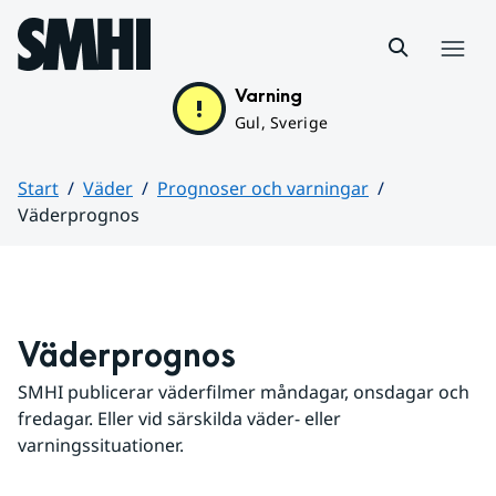
Hoppa till sidans innehåll
Meny
Varning
Gul, Sverige
Start
Väder
Prognoser och varningar
Väderprognos
Huvudinnehåll
Väderprognos
SMHI publicerar väderfilmer måndagar, onsdagar och 
fredagar. Eller vid särskilda väder- eller 
varningssituationer.