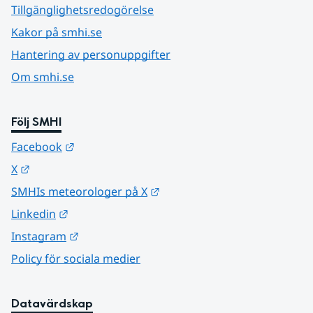
Tillgänglighetsredogörelse
Kakor på smhi.se
Hantering av personuppgifter
Om smhi.se
Följ SMHI
Länk till annan webbplats.
Facebook
Länk till annan webbplats.
X
Länk till annan webbplats.
SMHIs meteorologer på X
Länk till annan webbplats.
Linkedin
Länk till annan webbplats.
Instagram
Policy för sociala medier
Datavärdskap