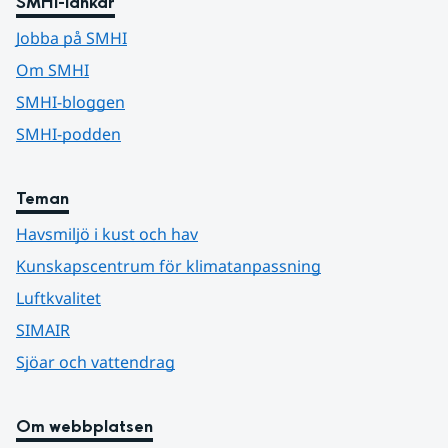
SMHI-länkar
Jobba på SMHI
Om SMHI
SMHI-bloggen
SMHI-podden
Teman
Havsmiljö i kust och hav
Kunskapscentrum för klimatanpassning
Luftkvalitet
SIMAIR
Sjöar och vattendrag
Om webbplatsen