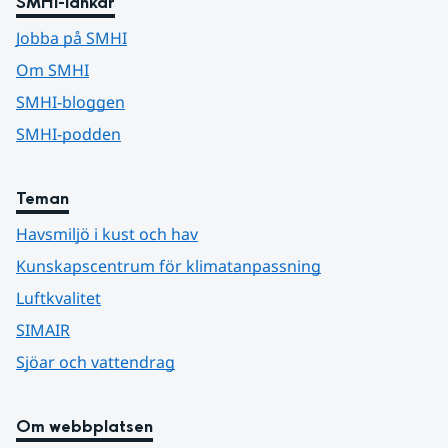
SMHI-länkar
Jobba på SMHI
Om SMHI
SMHI-bloggen
SMHI-podden
Teman
Havsmiljö i kust och hav
Kunskapscentrum för klimatanpassning
Luftkvalitet
SIMAIR
Sjöar och vattendrag
Om webbplatsen