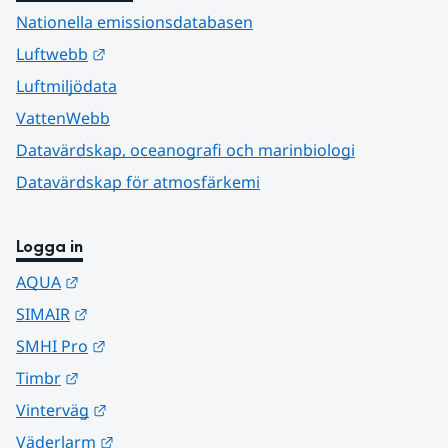
Nationella emissionsdatabasen
Länk till annan webbplats.
Luftwebb
Luftmiljödata
VattenWebb
Datavärdskap, oceanografi och marinbiologi
Datavärdskap för atmosfärkemi
Logga in
Länk till annan webbplats.
AQUA
Länk till annan webbplats.
SIMAIR
Länk till annan webbplats.
SMHI Pro
Länk till annan webbplats.
Timbr
Länk till annan webbplats.
Vinterväg
Länk till annan webbplats.
Väderlarm