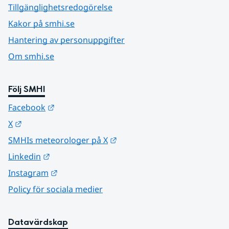
Tillgänglighetsredogörelse
Kakor på smhi.se
Hantering av personuppgifter
Om smhi.se
Följ SMHI
Länk till annan webbplats.
Facebook
Länk till annan webbplats.
X
Länk till annan webbplats.
SMHIs meteorologer på X
Länk till annan webbplats.
Linkedin
Länk till annan webbplats.
Instagram
Policy för sociala medier
Datavärdskap