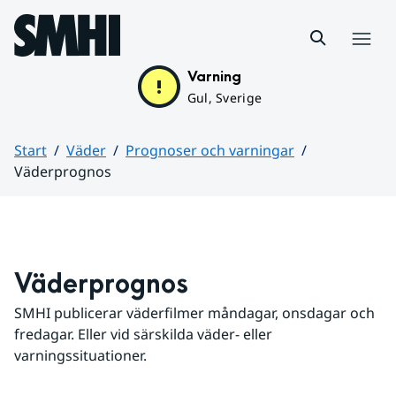
Hoppa till sidans innehåll
Meny
Varning
Gul, Sverige
Start
Väder
Prognoser och varningar
Väderprognos
Huvudinnehåll
Väderprognos
SMHI publicerar väderfilmer måndagar, onsdagar och 
fredagar. Eller vid särskilda väder- eller 
varningssituationer.