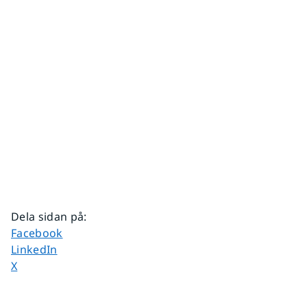
Dela sidan på
:
Dela sidan på
Facebook
Dela sidan på
LinkedIn
Dela sidan på
X