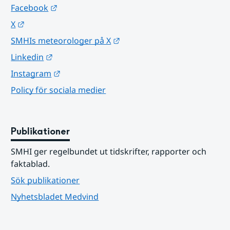
Länk till annan webbplats.
Facebook
Länk till annan webbplats.
X
Länk till annan webbplats.
SMHIs meteorologer på X
Länk till annan webbplats.
Linkedin
Länk till annan webbplats.
Instagram
Policy för sociala medier
Publikationer
SMHI ger regelbundet ut tidskrifter, rapporter och 
faktablad.
Sök publikationer
Nyhetsbladet Medvind