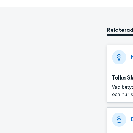
Relaterad
Tolka S
Vad bety
och hur s