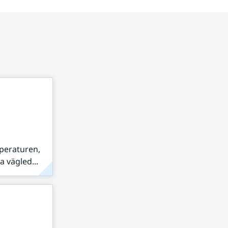
peraturen,
 vägled...