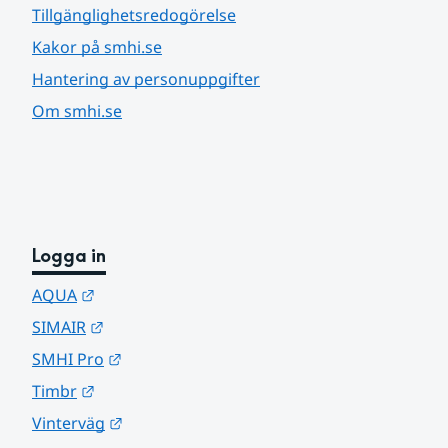
Tillgänglighetsredogörelse
Kakor på smhi.se
Hantering av personuppgifter
Om smhi.se
Logga in
Länk till annan webbplats.
AQUA
Länk till annan webbplats.
SIMAIR
Länk till annan webbplats.
SMHI Pro
Länk till annan webbplats.
Timbr
Länk till annan webbplats.
Vinterväg