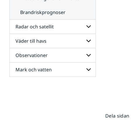
Brandriskprognoser
Radar och satellit
Väder till havs
Undersidor
för
Radar
Observationer
Undersidor
och
för
satellit
Väder
Mark och vatten
Undersidor
till
för
havs
Observationer
Undersidor
för
Mark
och
vatten
Dela sidan