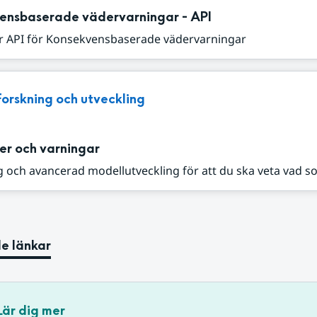
ensbaserade vädervarningar - API
r API för Konsekvensbaserade vädervarningar
Forskning och utveckling
er och varningar
 och avancerad modellutveckling för att du ska veta vad s
e länkar
Lär dig mer