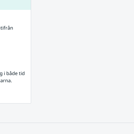
tifrån 
i både tid 
rarna.