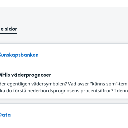
e sidor
Kunskapsbanken
MHIs väderprognoser
der egentligen vädersymbolen? Vad avser ”känns som”-tem
ka du förstå nederbördsprognosens procentsiffror? I denna
Data