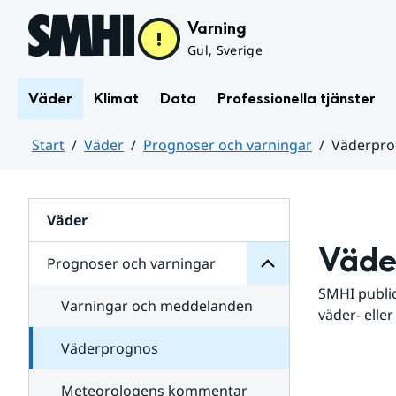
Hoppa till sidans innehåll
Varning
Gul, Sverige
Väder
Klimat
Data
Professionella tjänster
Start
Väder
Prognoser och varningar
Väderpr
varningar
och
Huvudinnehåll
Prognoser
för
Undersidor
Väder
Väde
Prognoser och varningar
SMHI public
Varningar och meddelanden
väder- eller
Väderprognos
Meteorologens kommentar