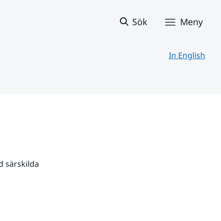
Sök
Meny
In English
 särskilda 