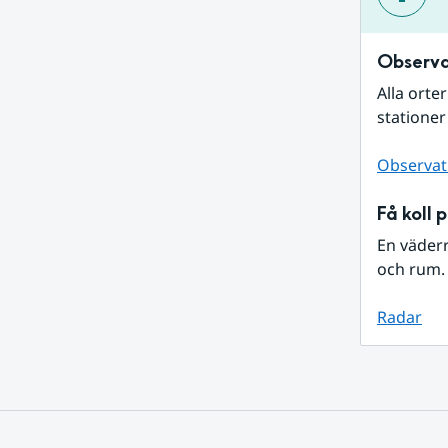
Observa
Alla orte
stationer
Observat
Få koll 
En väder
och rum. 
Radar