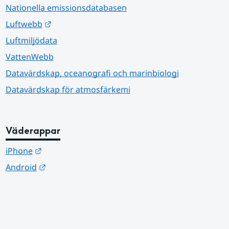
Nationella emissionsdatabasen
Länk till annan webbplats.
Luftwebb
Luftmiljödata
VattenWebb
Datavärdskap, oceanografi och marinbiologi
Datavärdskap för atmosfärkemi
Väderappar
Länk till annan webbplats.
iPhone
Länk till annan webbplats.
Android