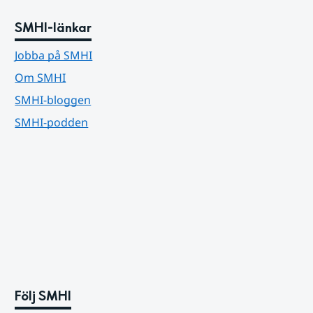
SMHI-länkar
Jobba på SMHI
Om SMHI
SMHI-bloggen
SMHI-podden
Följ SMHI